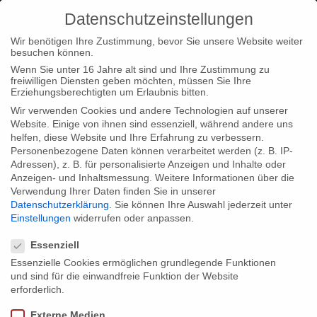
Datenschutzeinstellungen
Wir benötigen Ihre Zustimmung, bevor Sie unsere Website weiter
besuchen können.
Wenn Sie unter 16 Jahre alt sind und Ihre Zustimmung zu
freiwilligen Diensten geben möchten, müssen Sie Ihre
Home
Typ|News
Typ|Filmnews
Das WDR west.art
Erziehungsberechtigten um Erlaubnis bitten.
Magazin berichtet über Herbstgold
Wir verwenden Cookies und andere Technologien auf unserer
Website. Einige von ihnen sind essenziell, während andere uns
helfen, diese Website und Ihre Erfahrung zu verbessern.
Personenbezogene Daten können verarbeitet werden (z. B. IP-
Adressen), z. B. für personalisierte Anzeigen und Inhalte oder
Anzeigen- und Inhaltsmessung.
Weitere Informationen über die
Verwendung Ihrer Daten finden Sie in unserer
Das WDR west.art Magazin berichtet
Datenschutzerklärung
.
Sie können Ihre Auswahl jederzeit unter
über Herbstgold
Einstellungen
widerrufen oder anpassen.
Datenschutzeinstellungen
Essenziell
Essenzielle Cookies ermöglichen grundlegende Funktionen
Am Dienstag, den 08.06.2010 um 22:30 Uhr läuft der Beitrag
und sind für die einwandfreie Funktion der Website
zum Film! Unbedingt einschalten und anschauen.
erforderlich.
Externe Medien