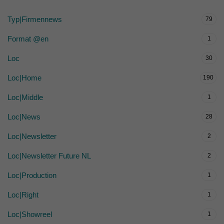
Typ|Firmennews
79
Format @en
1
Loc
30
Loc|Home
190
Loc|Middle
1
Loc|News
28
Loc|Newsletter
2
Loc|Newsletter Future NL
2
Loc|Production
1
Loc|Right
1
Loc|Showreel
1