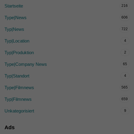
Startseite
216
Type|News
606
Typ|News
722
Typ|Location
4
Typ|Produktion
2
Type|Company News
65
Typ|Standort
4
Type|Filmnews
565
Typ|Filmnews
659
Unkategorisiert
9
Ads