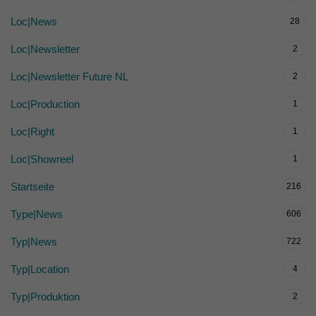
Loc|News
28
Loc|Newsletter
2
Loc|Newsletter Future NL
2
Loc|Production
1
Loc|Right
1
Loc|Showreel
1
Startseite
216
Type|News
606
Typ|News
722
Typ|Location
4
Typ|Produktion
2