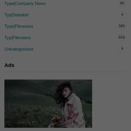
Type|Company News
65
Typ|Standort
4
Type|Filmnews
565
Typ|Filmnews
659
Unkategorisiert
9
Ads