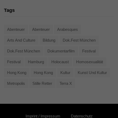
Tags
Abenteuer
Abenteuer
Arabesques
Arts And Culture
Bildung
Dok.fest München
Dok.fest München
Dokumentarfilm
Festival
Festival
Hamburg
Holocaust
Homosexualität
Hong Kong
Hong Kong
Kultur
Kunst Und Kultur
Metropolis
Stille Retter
Terra X
Imprint / Impressum
Datenschutz