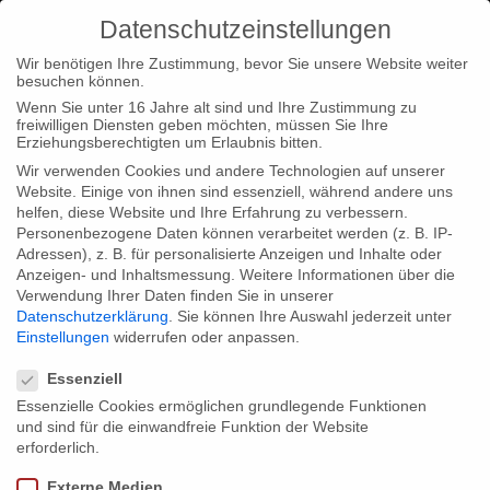
Datenschutzeinstellungen
Wir benötigen Ihre Zustimmung, bevor Sie unsere Website weiter
besuchen können.
Wenn Sie unter 16 Jahre alt sind und Ihre Zustimmung zu
freiwilligen Diensten geben möchten, müssen Sie Ihre
Home
Typ|News
Crossmedia-Projekt „Wikinger“ beim
Erziehungsberechtigten um Erlaubnis bitten.
Documentary Campus
Wir verwenden Cookies und andere Technologien auf unserer
Website. Einige von ihnen sind essenziell, während andere uns
helfen, diese Website und Ihre Erfahrung zu verbessern.
Personenbezogene Daten können verarbeitet werden (z. B. IP-
Adressen), z. B. für personalisierte Anzeigen und Inhalte oder
Anzeigen- und Inhaltsmessung.
Weitere Informationen über die
Verwendung Ihrer Daten finden Sie in unserer
Crossmedia-Projekt „Wikinger“ beim
Datenschutzerklärung
.
Sie können Ihre Auswahl jederzeit unter
Documentary Campus
Einstellungen
widerrufen oder anpassen.
Datenschutzeinstellungen
Essenziell
Essenzielle Cookies ermöglichen grundlegende Funktionen
Producer Onno Ehlers wird am Samstag, 26.Oktober um 12:00
und sind für die einwandfreie Funktion der Website
Uhr beim Documentary Campus das crossmediale Projekt
erforderlich.
“Wikinger” (2-teilige Dokuserie über “Die Frauen der Wikinger”
Externe Medien