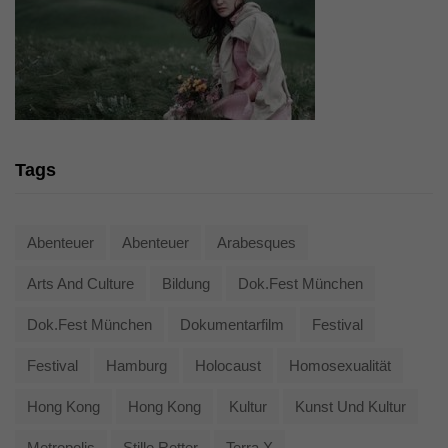
Tags
Abenteuer
Abenteuer
Arabesques
Arts And Culture
Bildung
Dok.fest München
Dok.fest München
Dokumentarfilm
Festival
Festival
Hamburg
Holocaust
Homosexualität
Hong Kong
Hong Kong
Kultur
Kunst Und Kultur
Metropolis
Stille Retter
Terra X