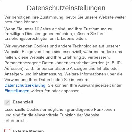
Datenschutzeinstellungen
Wir benötigen Ihre Zustimmung, bevor Sie unsere Website weiter
besuchen können.
Wenn Sie unter 16 Jahre alt sind und Ihre Zustimmung zu
freiwilligen Diensten geben möchten, müssen Sie Ihre
Home
Startseite
CPH:DOX präsentiert: Paneuropäische
Erziehungsberechtigten um Erlaubnis bitten.
Weltpremiere von 1989 – POKER AM TODESZAUN
Wir verwenden Cookies und andere Technologien auf unserer
Website. Einige von ihnen sind essenziell, während andere uns
helfen, diese Website und Ihre Erfahrung zu verbessern.
Personenbezogene Daten können verarbeitet werden (z. B. IP-
Adressen), z. B. für personalisierte Anzeigen und Inhalte oder
Anzeigen- und Inhaltsmessung.
Weitere Informationen über die
Verwendung Ihrer Daten finden Sie in unserer
CPH:DOX präsentiert: Paneuropäische
Datenschutzerklärung
.
Sie können Ihre Auswahl jederzeit unter
Weltpremiere von 1989 – POKER AM
Einstellungen
widerrufen oder anpassen.
Datenschutzeinstellungen
TODESZAUN
Essenziell
Essenzielle Cookies ermöglichen grundlegende Funktionen
und sind für die einwandfreie Funktion der Website
Anlässlich des 25-jährigen Jubiläums des Berliner Mauerfalls
erforderlich.
feiert „1989 – Poker am Todeszaun“, der neue Film vom Oscar-
Externe Medien