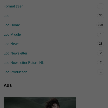
Format @en
1
Loc
30
Loc|Home
190
Loc|Middle
1
Loc|News
28
Loc|Newsletter
2
Loc|Newsletter Future NL
2
Loc|Production
1
Ads