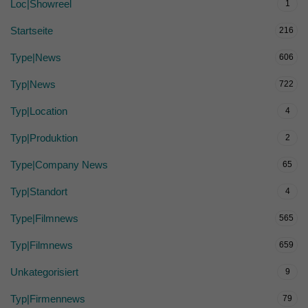
Loc|Showreel
1
Startseite
216
Type|News
606
Typ|News
722
Typ|Location
4
Typ|Produktion
2
Type|Company News
65
Typ|Standort
4
Type|Filmnews
565
Typ|Filmnews
659
Unkategorisiert
9
Typ|Firmennews
79