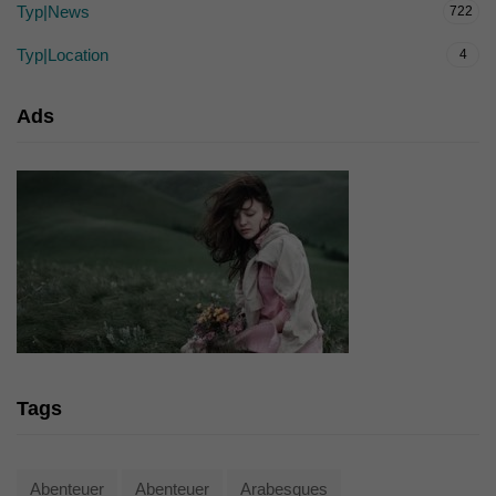
Typ|News
722
Typ|Location
4
Ads
Tags
Abenteuer
Abenteuer
Arabesques