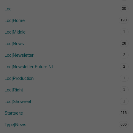
Loc
30
Loc|Home
190
Loc|Middle
1
Loc|News
28
Loc|Newsletter
2
Loc|Newsletter Future NL
2
Loc|Production
1
Loc|Right
1
Loc|Showreel
1
Startseite
216
Type|News
606