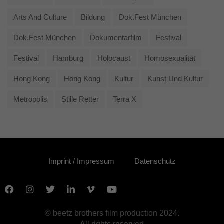
Arts And Culture
Bildung
Dok.fest München
Dok.fest München
Dokumentarfilm
Festival
Festival
Hamburg
Holocaust
Homosexualität
Hong Kong
Hong Kong
Kultur
Kunst Und Kultur
Metropolis
Stille Retter
Terra X
Imprint / Impressum
Datenschutz
© beetz brothers film production 2024.