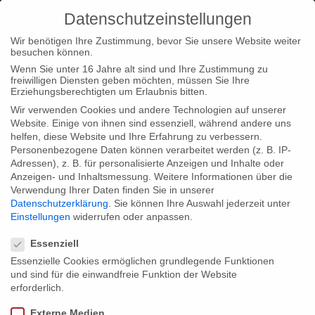
Datenschutzeinstellungen
Wir benötigen Ihre Zustimmung, bevor Sie unsere Website weiter
besuchen können.
Wenn Sie unter 16 Jahre alt sind und Ihre Zustimmung zu
freiwilligen Diensten geben möchten, müssen Sie Ihre
Home
Startseite
Christian Beetz beim South Africa Panel
Erziehungsberechtigten um Erlaubnis bitten.
Wir verwenden Cookies und andere Technologien auf unserer
Website. Einige von ihnen sind essenziell, während andere uns
helfen, diese Website und Ihre Erfahrung zu verbessern.
Personenbezogene Daten können verarbeitet werden (z. B. IP-
Adressen), z. B. für personalisierte Anzeigen und Inhalte oder
Christian Beetz beim South Africa Panel
Anzeigen- und Inhaltsmessung.
Weitere Informationen über die
Verwendung Ihrer Daten finden Sie in unserer
Datenschutzerklärung
.
Sie können Ihre Auswahl jederzeit unter
Einstellungen
widerrufen oder anpassen.
Christian Beetz nimmt im Rahmen der Berlinale an der Panel-
Datenschutzeinstellungen
Diskussion zum Thema Deutsch-Südafrikanische
Essenziell
Kooperationen teil. Dort wird er über die Erfahrungen bei der
Essenzielle Cookies ermöglichen grundlegende Funktionen
und sind für die einwandfreie Funktion der Website
Produktion von “Madiba – Das Vermächtnis des Nelson
erforderlich.
Mandela” berichten, welche kürzlich für den Grimme Preis
Externe Medien