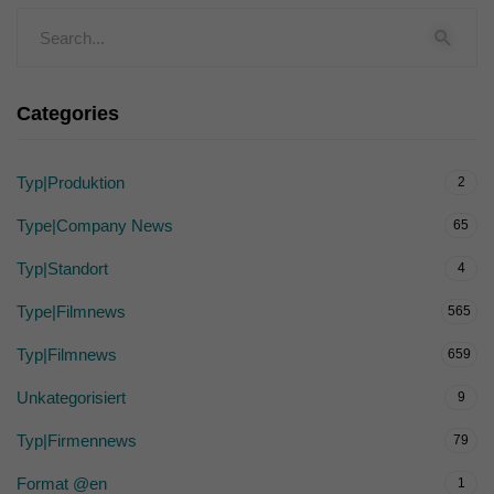
Categories
Typ|Produktion
2
Type|Company News
65
Typ|Standort
4
Type|Filmnews
565
Typ|Filmnews
659
Unkategorisiert
9
Typ|Firmennews
79
Format @en
1