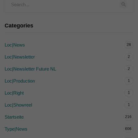
Categories
Loc|News
28
Loc|Newsletter
2
Loc|Newsletter Future NL
2
Loc|Production
1
Loc|Right
1
Loc|Showreel
1
Startseite
216
Type|News
606