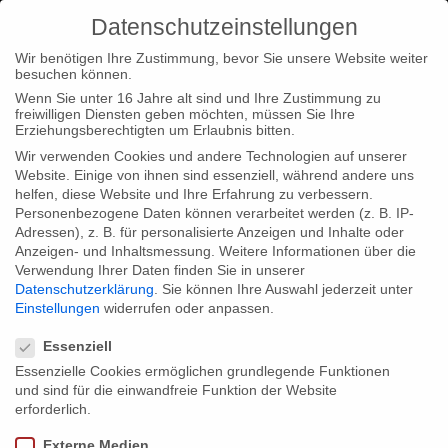
Datenschutzeinstellungen
Wir benötigen Ihre Zustimmung, bevor Sie unsere Website weiter
besuchen können.
Wenn Sie unter 16 Jahre alt sind und Ihre Zustimmung zu
freiwilligen Diensten geben möchten, müssen Sie Ihre
Home
Typ|News
Buchpremiere “Der Kreml-Flieger”
Erziehungsberechtigten um Erlaubnis bitten.
Wir verwenden Cookies und andere Technologien auf unserer
Website. Einige von ihnen sind essenziell, während andere uns
helfen, diese Website und Ihre Erfahrung zu verbessern.
Personenbezogene Daten können verarbeitet werden (z. B. IP-
Adressen), z. B. für personalisierte Anzeigen und Inhalte oder
Buchpremiere “Der Kreml-Flieger”
Anzeigen- und Inhaltsmessung.
Weitere Informationen über die
Verwendung Ihrer Daten finden Sie in unserer
Datenschutzerklärung
.
Sie können Ihre Auswahl jederzeit unter
Einstellungen
widerrufen oder anpassen.
Datenschutzeinstellungen
Wir freuen uns, die Buchpremiere “Der Kreml-
Essenziell
Flieger – Mathias Rust und die Folgen eines Abenteuers”
Essenzielle Cookies ermöglichen grundlegende Funktionen
und sind für die einwandfreie Funktion der Website
anzukündigen. Das Buch zur Dokumentation ist beim Ch. Links
erforderlich.
Verlag erschienen.
Externe Medien