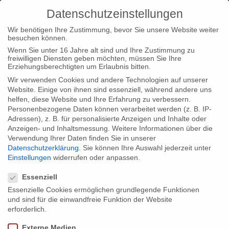
Datenschutzeinstellungen
Wir benötigen Ihre Zustimmung, bevor Sie unsere Website weiter
besuchen können.
Wenn Sie unter 16 Jahre alt sind und Ihre Zustimmung zu
freiwilligen Diensten geben möchten, müssen Sie Ihre
Home
Typ|News
ARTE-Pressekonferenz zu „Lebt wohl,
Erziehungsberechtigten um Erlaubnis bitten.
Genossen!“
Wir verwenden Cookies und andere Technologien auf unserer
Website. Einige von ihnen sind essenziell, während andere uns
helfen, diese Website und Ihre Erfahrung zu verbessern.
Personenbezogene Daten können verarbeitet werden (z. B. IP-
Adressen), z. B. für personalisierte Anzeigen und Inhalte oder
Anzeigen- und Inhaltsmessung.
Weitere Informationen über die
Verwendung Ihrer Daten finden Sie in unserer
ARTE-Pressekonferenz zu „Lebt wohl,
Datenschutzerklärung
.
Sie können Ihre Auswahl jederzeit unter
Genossen!“
Einstellungen
widerrufen oder anpassen.
Datenschutzeinstellungen
Essenziell
Essenzielle Cookies ermöglichen grundlegende Funktionen
Am 10. Januar fand im Politbüro des SOHO-House, dem
und sind für die einwandfreie Funktion der Website
erforderlich.
Büro des ersten DDR-Staatspräsidenten Wilhelm Pieck, die
große ARTE-Pressekonferenz zum Medienevent “Lebt wohl,
Externe Medien