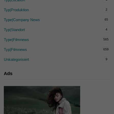
Typ|Produktion
2
Type|Company News
65
Typ|Standort
4
Type|Filmnews
565
Typ|Filmnews
659
Unkategorisiert
9
Ads