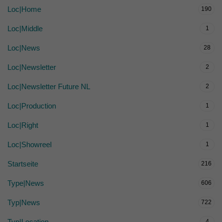
Loc|Home
190
Loc|Middle
1
Loc|News
28
Loc|Newsletter
2
Loc|Newsletter Future NL
2
Loc|Production
1
Loc|Right
1
Loc|Showreel
1
Startseite
216
Type|News
606
Typ|News
722
Typ|Location
4