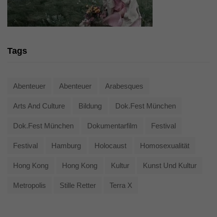
Tags
Abenteuer
Abenteuer
Arabesques
Arts And Culture
Bildung
Dok.fest München
Dok.fest München
Dokumentarfilm
Festival
Festival
Hamburg
Holocaust
Homosexualität
Hong Kong
Hong Kong
Kultur
Kunst Und Kultur
Metropolis
Stille Retter
Terra X