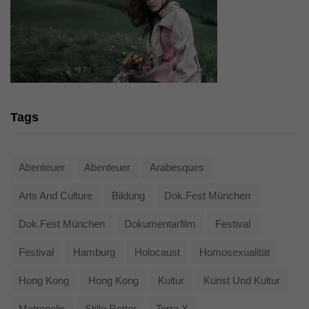
Tags
Abenteuer
Abenteuer
Arabesques
Arts And Culture
Bildung
Dok.fest München
Dok.fest München
Dokumentarfilm
Festival
Festival
Hamburg
Holocaust
Homosexualität
Hong Kong
Hong Kong
Kultur
Kunst Und Kultur
Metropolis
Stille Retter
Terra X