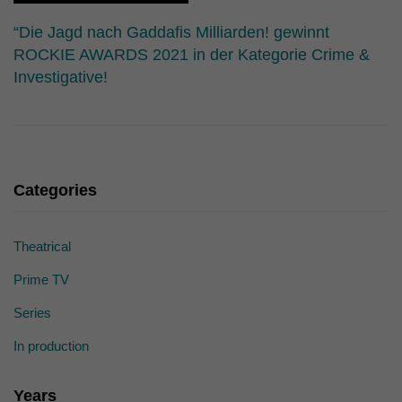
die einwandfreie Funktion der Website erforderlich.
Cookie-Informationen anzeigen
“Die Jagd nach Gaddafis Milliarden! gewinnt
ROCKIE AWARDS 2021 in der Kategorie Crime &
Ext
Externe Medien (7)
Investigative!
Inhalte von Videoplattformen und Social-Media-Plattformen werden
standardmäßig blockiert. Wenn Cookies von externen Medien akzeptiert
werden, bedarf der Zugriff auf diese Inhalte keiner manuellen Einwilligung
mehr.
Cookie-Informationen anzeigen
Categories
powered by Borlabs Cookie
Datenschutzerklärung
Theatrical
Prime TV
Series
In production
Years