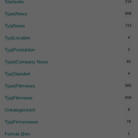
Startseite
216
Type|News
606
Typ|News
722
Typ|Location
4
Typ|Produktion
2
Type|Company News
65
Typ|Standort
4
Type|Filmnews
565
Typ|Filmnews
659
Unkategorisiert
9
Typ|Firmennews
79
Format @en
1