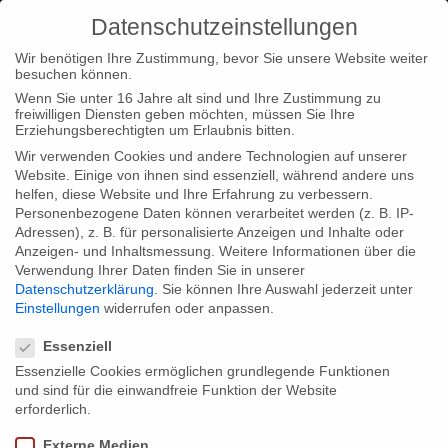
Datenschutzeinstellungen
Wir benötigen Ihre Zustimmung, bevor Sie unsere Website weiter
besuchen können.
Wenn Sie unter 16 Jahre alt sind und Ihre Zustimmung zu
freiwilligen Diensten geben möchten, müssen Sie Ihre
Home
Typ|News
“Ein Apartment in Berlin” und “Privacy”
Erziehungsberechtigten um Erlaubnis bitten.
erfolgreich bei der Koproduktion in Israel
Wir verwenden Cookies und andere Technologien auf unserer
Website. Einige von ihnen sind essenziell, während andere uns
helfen, diese Website und Ihre Erfahrung zu verbessern.
Personenbezogene Daten können verarbeitet werden (z. B. IP-
Adressen), z. B. für personalisierte Anzeigen und Inhalte oder
Anzeigen- und Inhaltsmessung.
Weitere Informationen über die
Verwendung Ihrer Daten finden Sie in unserer
“Ein Apartment in Berlin” und “Privacy”
Datenschutzerklärung
.
Sie können Ihre Auswahl jederzeit unter
erfolgreich bei der Koproduktion in
Einstellungen
widerrufen oder anpassen.
Datenschutzeinstellungen
Israel
Essenziell
Essenzielle Cookies ermöglichen grundlegende Funktionen
und sind für die einwandfreie Funktion der Website
Tolle Neuigkeiten aus der Ferne: “Ein Apartment in Berlin” und
erforderlich.
“Privacy” erfolgreich bei der Koproduktion in Israel!
Externe Medien