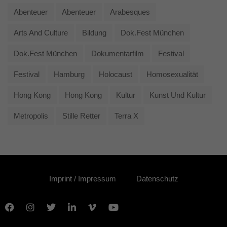
Abenteuer
Abenteuer
Arabesques
Arts And Culture
Bildung
Dok.fest München
Dok.fest München
Dokumentarfilm
Festival
Festival
Hamburg
Holocaust
Homosexualität
Hong Kong
Hong Kong
Kultur
Kunst Und Kultur
Metropolis
Stille Retter
Terra X
Imprint / Impressum
Datenschutz