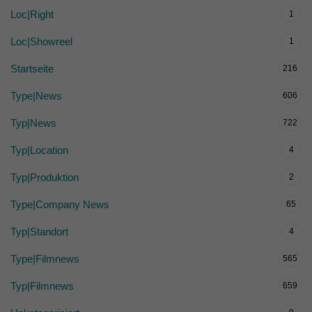
Loc|Right
1
Loc|Showreel
1
Startseite
216
Type|News
606
Typ|News
722
Typ|Location
4
Typ|Produktion
2
Type|Company News
65
Typ|Standort
4
Type|Filmnews
565
Typ|Filmnews
659