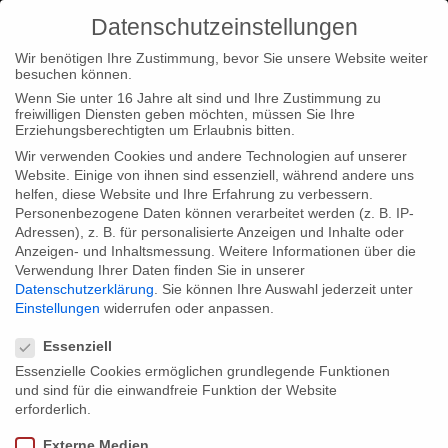
Datenschutzeinstellungen
Wir benötigen Ihre Zustimmung, bevor Sie unsere Website weiter
besuchen können.
Wenn Sie unter 16 Jahre alt sind und Ihre Zustimmung zu
freiwilligen Diensten geben möchten, müssen Sie Ihre
Home
Typ|News
„A Letter to Nelson Mandela“ demnächst
Erziehungsberechtigten um Erlaubnis bitten.
auf Arte
Wir verwenden Cookies und andere Technologien auf unserer
Website. Einige von ihnen sind essenziell, während andere uns
helfen, diese Website und Ihre Erfahrung zu verbessern.
Personenbezogene Daten können verarbeitet werden (z. B. IP-
Adressen), z. B. für personalisierte Anzeigen und Inhalte oder
Anzeigen- und Inhaltsmessung.
Weitere Informationen über die
Verwendung Ihrer Daten finden Sie in unserer
„A Letter to Nelson Mandela“
Datenschutzerklärung
.
Sie können Ihre Auswahl jederzeit unter
demnächst auf Arte
Einstellungen
widerrufen oder anpassen.
Datenschutzeinstellungen
Essenziell
Essenzielle Cookies ermöglichen grundlegende Funktionen
Wie interpretieren große Politiker, Menschenrechtler, Künstler
und sind für die einwandfreie Funktion der Website
und Schriftsteller Nelson Mandelas Botschaft von Freiheit,
erforderlich.
Vergebung und Versöhnung in ihrem jeweiligen aktuellen
Externe Medien