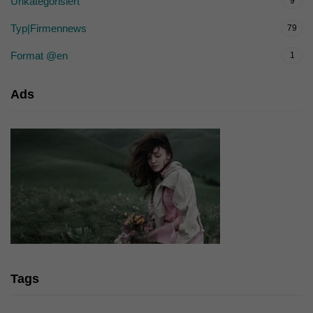
Unkategorisiert
9
Typ|Firmennews
79
Format @en
1
Ads
Tags