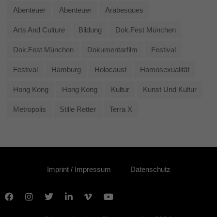
Abenteuer
Abenteuer
Arabesques
Arts And Culture
Bildung
Dok.fest München
Dok.fest München
Dokumentarfilm
Festival
Festival
Hamburg
Holocaust
Homosexualität
Hong Kong
Hong Kong
Kultur
Kunst Und Kultur
Metropolis
Stille Retter
Terra X
Imprint / Impressum
Datenschutz