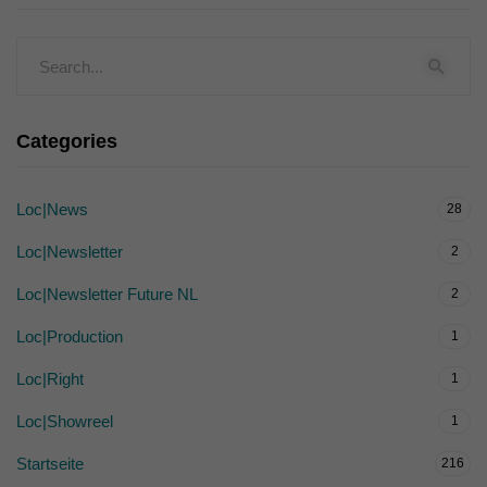
Categories
Loc|News
28
Loc|Newsletter
2
Loc|Newsletter Future NL
2
Loc|Production
1
Loc|Right
1
Loc|Showreel
1
Startseite
216