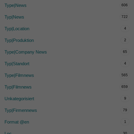
Type|News
606
Typ|News
722
Typ|Location
4
Typ|Produktion
2
Type|Company News
65
Typ|Standort
4
Type|Filmnews
565
Typ|Filmnews
659
Unkategorisiert
9
Typ|Firmennews
79
Format @en
1
Loc
30