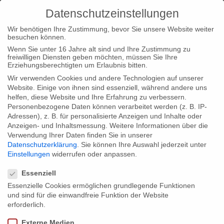
Datenschutzeinstellungen
Wir benötigen Ihre Zustimmung, bevor Sie unsere Website weiter
besuchen können.
Wenn Sie unter 16 Jahre alt sind und Ihre Zustimmung zu
freiwilligen Diensten geben möchten, müssen Sie Ihre
Home
Type|News
„A Letter to Nelson Mandela“ coming up
Erziehungsberechtigten um Erlaubnis bitten.
on Arte
Wir verwenden Cookies und andere Technologien auf unserer
Website. Einige von ihnen sind essenziell, während andere uns
helfen, diese Website und Ihre Erfahrung zu verbessern.
Personenbezogene Daten können verarbeitet werden (z. B. IP-
Adressen), z. B. für personalisierte Anzeigen und Inhalte oder
Anzeigen- und Inhaltsmessung.
Weitere Informationen über die
Verwendung Ihrer Daten finden Sie in unserer
„A Letter to Nelson Mandela“ coming up
Datenschutzerklärung
.
Sie können Ihre Auswahl jederzeit unter
on Arte
Einstellungen
widerrufen oder anpassen.
Datenschutzeinstellungen
Essenziell
Essenzielle Cookies ermöglichen grundlegende Funktionen
How do great politicians, civil rights activists, artists and writers
und sind für die einwandfreie Funktion der Website
interpret Nelson Mandela’s message of freedom, forgiveness
erforderlich.
and reconciliation within their own actual politico-geographic
Externe Medien