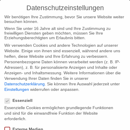
Datenschutzeinstellungen
Wir benötigen Ihre Zustimmung, bevor Sie unsere Website weiter
besuchen können.
Wenn Sie unter 16 Jahre alt sind und Ihre Zustimmung zu
freiwilligen Diensten geben möchten, müssen Sie Ihre
Home
Startseite
Postproduktion und Sendetermin für „Im
Erziehungsberechtigten um Erlaubnis bitten.
Bann der Jahreszeiten“
Wir verwenden Cookies und andere Technologien auf unserer
Website. Einige von ihnen sind essenziell, während andere uns
helfen, diese Website und Ihre Erfahrung zu verbessern.
Personenbezogene Daten können verarbeitet werden (z. B. IP-
Adressen), z. B. für personalisierte Anzeigen und Inhalte oder
Anzeigen- und Inhaltsmessung.
Weitere Informationen über die
Verwendung Ihrer Daten finden Sie in unserer
Postproduktion und Sendetermin für
Datenschutzerklärung
.
Sie können Ihre Auswahl jederzeit unter
„Im Bann der Jahreszeiten“
Einstellungen
widerrufen oder anpassen.
Datenschutzeinstellungen
Essenziell
Essenzielle Cookies ermöglichen grundlegende Funktionen
Nach mehr als drei Jahren Produktionszeit befindet sich unser
und sind für die einwandfreie Funktion der Website
Projekt „Im Bann der Jahreszeiten“ jetzt auf der Zielgeraden.
erforderlich.
Zwölf Drehteams waren an insgesamt 360 Drehtagen auf dem
Externe Medien