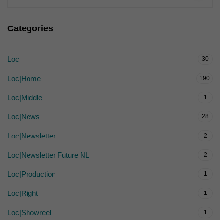
Categories
Loc
30
Loc|Home
190
Loc|Middle
1
Loc|News
28
Loc|Newsletter
2
Loc|Newsletter Future NL
2
Loc|Production
1
Loc|Right
1
Loc|Showreel
1