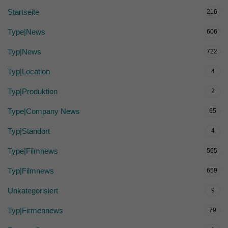
Startseite
216
Type|News
606
Typ|News
722
Typ|Location
4
Typ|Produktion
2
Type|Company News
65
Typ|Standort
4
Type|Filmnews
565
Typ|Filmnews
659
Unkategorisiert
9
Typ|Firmennews
79