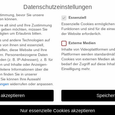
Datenschutzeinstellungen
PRODUCTIONS
Datenschutzeinstellungen
stimmung, bevor Sie unsere
Essenziell
en können.
Essenzielle Cookies ermögliche
re alt sind und Ihre Zustimmung
Funktionen und sind für die einw
ten geben möchten, müssen Sie
igten um Erlaubnis bitten.
der Website erforderlich.
s und andere Technologien auf
a (FIFA)
Externe Medien
e von ihnen sind essenziell,
Inhalte von Videoplattformen un
lfen, diese Website und Ihre
Plattformen werden standardmäß
rn.
Personenbezogene Daten
Cookies von externen Medien akz
en (z. B. IP-Adressen), z. B. für
bedarf der Zugriff auf diese Inha
en und Inhalte oder Anzeigen-
Einwilligung mehr.
eitere Informationen über die
 finden Sie in unserer
Sie können Ihre Auswahl
lungen
widerrufen oder anpassen.
Premiere Tintoretto in
 akzeptieren
Speicher
Nur essenzielle Cookies akzeptieren