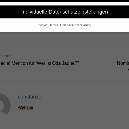
tto – The Man Who Killed Painting was selected at the Festival Interna
at the Canadian Center for Architecture (Montréal)
Individuelle Datenschutzeinstellungen
Cookie-Details
Datenschutzerklärung
Datenschutzeinstellungen
e alt sind und Ihre Zustimmung zu freiwilligen Diensten geben möchte
 um Erlaubnis bitten.
 und andere Technologien auf unserer Website. Einige von ihnen sind 
evious
se Website und Ihre Erfahrung zu verbessern.
Personenbezogene Date
ecial Mention für “Wer ist Oda Jaune?”
Nomin
sen), z. B. für personalisierte Anzeigen und Inhalte oder Anzeigen- un
 über die Verwendung Ihrer Daten finden Sie in unserer
Datenschutzerk
bersicht über alle verwendeten Cookies. Sie können Ihre Einwilligung 
re Informationen anzeigen lassen und so nur bestimmte Cookies auswä
Speichern
Nur essenzielle Cookies akzeptieren
constanza
gen
Website
glichen grundlegende Funktionen und sind für die einwandfreie Funktion der Websi
Cookie-Informationen anzeigen