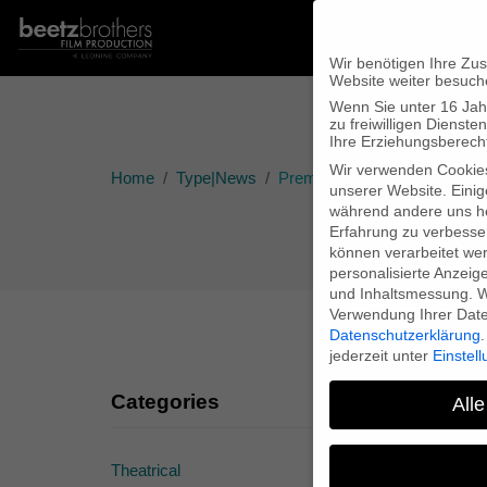
Wir benötigen Ihre Zu
Website weiter besuch
Wenn Sie unter 16 Jah
zu freiwilligen Diens
Ihre Erziehungsberecht
Wir verwenden Cookie
Home
Type|News
Premiere Tintoretto in Canad
unserer Website. Einig
während andere uns he
Erfahrung zu verbesse
können verarbeitet werd
personalisierte Anzeig
und Inhaltsmessung.
W
Verwendung Ihrer Daten
Datenschutzerklärung
.
jederzeit unter
Einstel
Categories
Alle
Theatrical