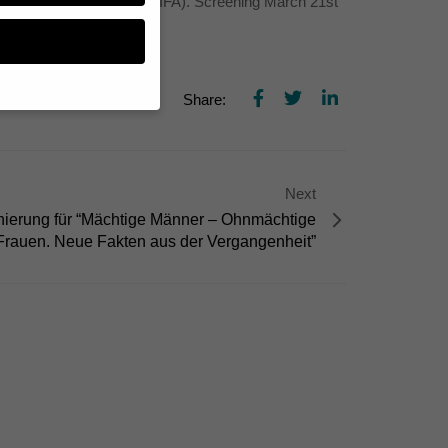
tional du Film sur l’Art (FIFA). Screening March 21st
Share:
n, müssen Sie Ihre
essenziell, während
Next
n können verarbeitet
ierung für “Mächtige Männer – Ohnmächtige
d Inhaltsmessung.
lärung
.
Frauen. Neue Fakten aus der Vergangenheit”
zu ganzen Kategorien
hlen.
Zurück
te erforderlich.