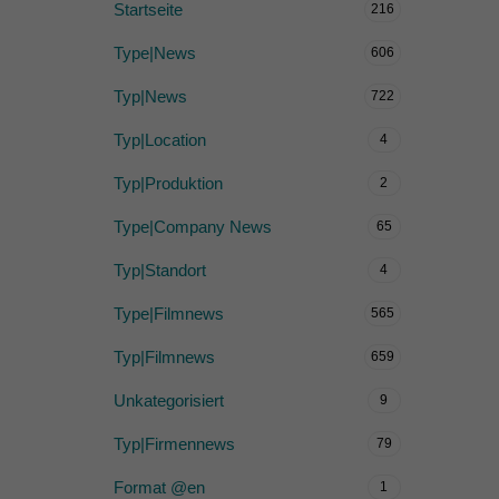
Startseite
216
Type|News
606
Typ|News
722
Typ|Location
4
Typ|Produktion
2
Type|Company News
65
Typ|Standort
4
Type|Filmnews
565
Typ|Filmnews
659
Unkategorisiert
9
Typ|Firmennews
79
Format @en
1