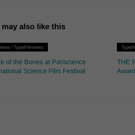
7)
ormen und Social-Media-Plattformen werden standardmäßig blockiert. Wenn Cookie
 der Zugriff auf diese Inhalte keiner manuellen Einwilligung mehr.
may also like this
Cookie-Informationen anzeigen
ie
News
/
Type|Filmnews
Type|
le of the Bones at Pariscience
THE F
national Science Film Festival
Award