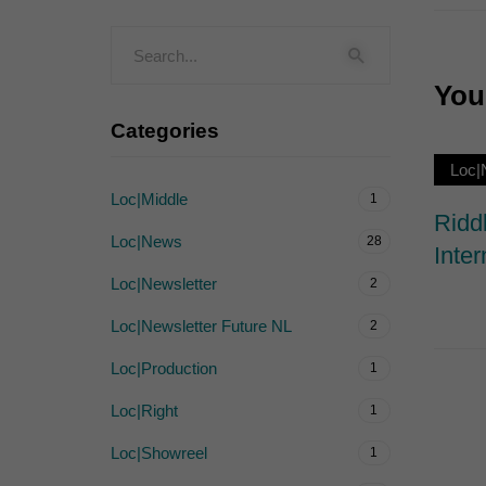
Externe Medien (
Inhalte von Videoplattf
akzeptiert werden, bedarf
You 
Categories
powered by Borlabs Cook
Loc|
Loc|Middle
1
Ridd
Loc|News
28
Inter
Loc|Newsletter
2
Loc|Newsletter Future NL
2
Loc|Production
1
Loc|Right
1
Loc|Showreel
1