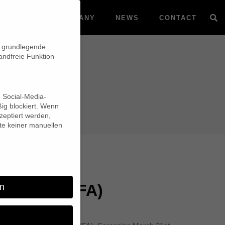
VOD
COMPANY
NEWS
CONTACT
n grundlegende
andfreie Funktion
d Social-Media-
ig blockiert. Wenn
eptiert werden,
lte keiner manuellen
 Canada (FIFA)
n