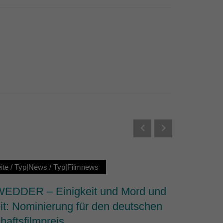
Externe Medien
s von externen Medien
Datenschutzerklärung
ite
/
Typ|News
/
Typ|Filmnews
Typ|Ne
DDER – Einigkeit und Mord und
Why We 
it: Nominierung für den deutschen
dem Fi
haftsfilmpreis