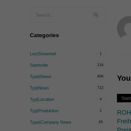
Externe Medien (
Inhalte von Videoplattf
akzeptiert werden, bedarf
Categories
powered by Borlabs Cook
Loc|Showreel
1
Startseite
216
You 
Type|News
606
Typ|News
722
Start
Typ|Location
4
Typ|Produktion
2
ROHW
Frei
Type|Company News
65
Prei