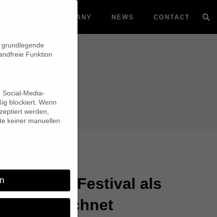
VOD
COMPANY
NEWS
CONTACT
n grundlegende
andfreie Funktion
d Social-Media-
ig blockiert. Wenn
eptiert werden,
lte keiner manuellen
rld Film Festival als
n
” ausgezeichnet