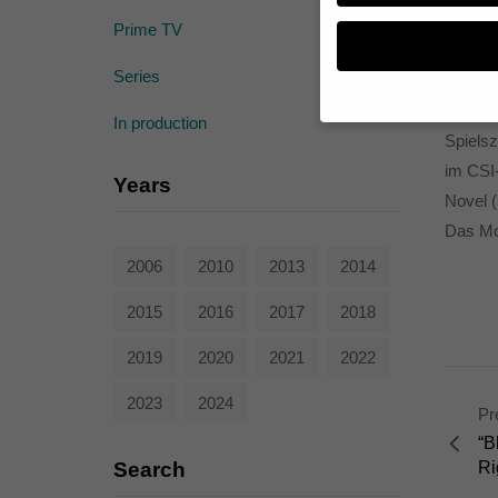
Prime TV
Aus un
Series
“Wagner
In der 
In production
Spielsz
Wenn Sie unter 16 Jahr
im CSI-
Erziehungsberechtigten
Years
Novel (
Wir verwenden Cookies
andere uns helfen, die
Das Mon
werden (z. B. IP-Adres
2006
2010
2013
2014
Weitere Informationen
Hier finden Sie eine Ü
geben oder sich weite
2015
2016
2017
2018
Alle akzeptieren
2019
2020
2021
2022
Datenschutzeinstellun
2023
2024
Essenziell (1)
Pr
“B
Essenzielle Cookies ermö
Search
Ri