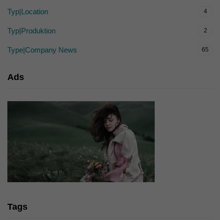
Typ|Location
4
Typ|Produktion
2
Type|Company News
65
Ads
Tags