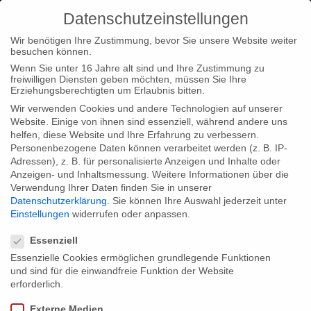
Datenschutzeinstellungen
Wir benötigen Ihre Zustimmung, bevor Sie unsere Website weiter
besuchen können.
Wenn Sie unter 16 Jahre alt sind und Ihre Zustimmung zu
freiwilligen Diensten geben möchten, müssen Sie Ihre
Home
Startseite
Christian Beetz in Hong Kong und auf der
Erziehungsberechtigten um Erlaubnis bitten.
IDFA
Wir verwenden Cookies und andere Technologien auf unserer
Website. Einige von ihnen sind essenziell, während andere uns
helfen, diese Website und Ihre Erfahrung zu verbessern.
Personenbezogene Daten können verarbeitet werden (z. B. IP-
Adressen), z. B. für personalisierte Anzeigen und Inhalte oder
Anzeigen- und Inhaltsmessung.
Weitere Informationen über die
Verwendung Ihrer Daten finden Sie in unserer
Christian Beetz in Hong Kong und auf
Datenschutzerklärung
.
Sie können Ihre Auswahl jederzeit unter
der IDFA
Einstellungen
widerrufen oder anpassen.
Datenschutzeinstellungen
Essenziell
Essenzielle Cookies ermöglichen grundlegende Funktionen
Geschäftsführer Christian Beetz ist viel unterwegs: Am
und sind für die einwandfreie Funktion der Website
Wochenende war er auf dem World Science and Factual
erforderlich.
Producers Congress (WCSFP) in Hongkong, wo er die Ko-
Externe Medien