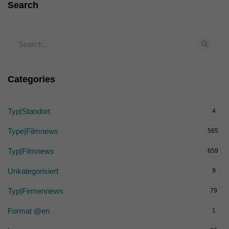
Search
Categories
Typ|Standort
4
Type|Filmnews
565
Typ|Filmnews
659
Unkategorisiert
9
Typ|Firmennews
79
Format @en
1