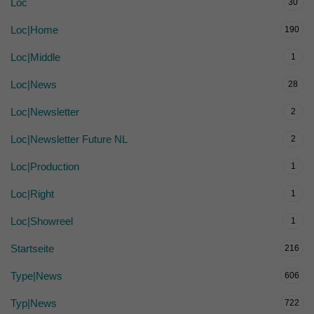
Loc
30
Loc|Home
190
Loc|Middle
1
Loc|News
28
Loc|Newsletter
2
Loc|Newsletter Future NL
2
Loc|Production
1
Loc|Right
1
Loc|Showreel
1
Startseite
216
Type|News
606
Typ|News
722