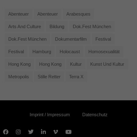
Abenteuer
Abenteuer
Arabesques
Arts And Culture
Bildung
Dok.fest München
Dok.fest München
Dokumentarfilm
Festival
Festival
Hamburg
Holocaust
Homosexualität
Hong Kong
Hong Kong
Kultur
Kunst Und Kultur
Metropolis
Stille Retter
Terra X
Imprint / Impressum
Datenschutz