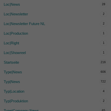
Loc|News
28
Loc|Newsletter
2
Loc|Newsletter Future NL
2
Loc|Production
1
Loc|Right
1
Loc|Showreel
1
Startseite
216
Type|News
606
Typ|News
722
Typ|Location
4
Typ|Produktion
2
Type|Company News
65