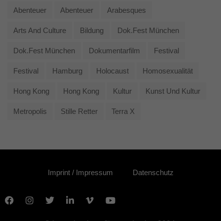
Abenteuer
Abenteuer
Arabesques
Arts And Culture
Bildung
Dok.fest München
Dok.fest München
Dokumentarfilm
Festival
Festival
Hamburg
Holocaust
Homosexualität
Hong Kong
Hong Kong
Kultur
Kunst Und Kultur
Metropolis
Stille Retter
Terra X
Imprint / Impressum
Datenschutz