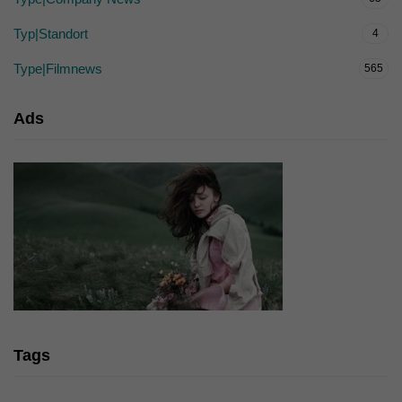
Typ|Standort
4
Type|Filmnews
565
Ads
Tags