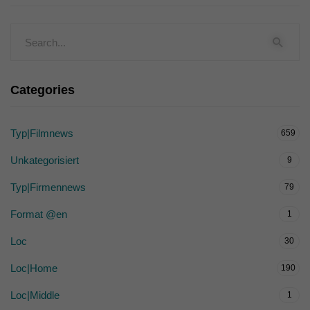
Categories
Typ|Filmnews
659
Unkategorisiert
9
Typ|Firmennews
79
Format @en
1
Loc
30
Loc|Home
190
Loc|Middle
1