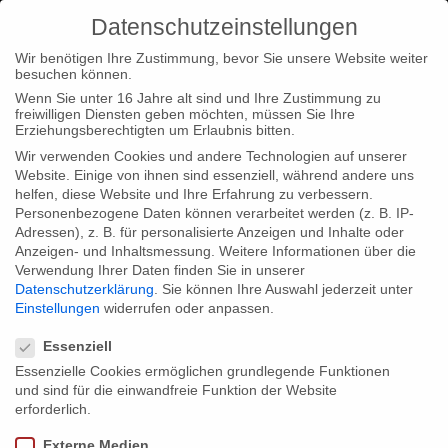
Datenschutzeinstellungen
Wir benötigen Ihre Zustimmung, bevor Sie unsere Website weiter
besuchen können.
Wenn Sie unter 16 Jahre alt sind und Ihre Zustimmung zu
freiwilligen Diensten geben möchten, müssen Sie Ihre
Home
Startseite
ROHWEDDER – Einigkeit und Mord und
Erziehungsberechtigten um Erlaubnis bitten.
Freiheit: Nominierung für den 57. Grimme-Preis
Wir verwenden Cookies und andere Technologien auf unserer
Website. Einige von ihnen sind essenziell, während andere uns
helfen, diese Website und Ihre Erfahrung zu verbessern.
Personenbezogene Daten können verarbeitet werden (z. B. IP-
Adressen), z. B. für personalisierte Anzeigen und Inhalte oder
Anzeigen- und Inhaltsmessung.
Weitere Informationen über die
Verwendung Ihrer Daten finden Sie in unserer
ROHWEDDER – Einigkeit und Mord und
Datenschutzerklärung
.
Sie können Ihre Auswahl jederzeit unter
Freiheit: Nominierung für den 57.
Einstellungen
widerrufen oder anpassen.
Datenschutzeinstellungen
Grimme-Preis
Essenziell
Essenzielle Cookies ermöglichen grundlegende Funktionen
und sind für die einwandfreie Funktion der Website
Was für eine Freude, unsere vierteilige Serie ROHWEDDER –
erforderlich.
über die dunkle Seite der deutschen Wiedervereinigung – ist für
Externe Medien