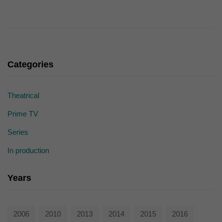
die einwandfreie Funktion der Website erforderlich.
Cookie-Informationen anzeigen
Ext
Externe Medien (7)
Inhalte von Videoplattformen und Social-Media-Plattformen werden
standardmäßig blockiert. Wenn Cookies von externen Medien akzeptiert
Categories
werden, bedarf der Zugriff auf diese Inhalte keiner manuellen Einwilligung
mehr.
Cookie-Informationen anzeigen
Theatrical
powered by Borlabs Cookie
Datenschutzerklärung
Prime TV
Series
In production
Years
2006
2010
2013
2014
2015
2016