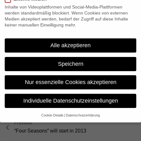
on Arte:
Inhalte von Videoplattformen und Social-Media-Plattformen
Mon, 07 Jan 2013: Cádiz / Spain – Port of Light
werden standardmäßig blockiert. Wenn Cookies von externen
Tue, 08 Jan 2013: Alaska / USA – The Big Catch At The Foot Of
Medien akzeptiert werden, bedarf der Zugriff auf diese Inhalte
keiner manuellen Einwilligung mehr.
The Volcano
Wed, 09 Jan 2013: Punta del Este / Uruguay – Silver River’s
Paradise
Alle akzeptieren
Tue, 10 Jan 2013: Longyearbyen / Spitsbergen / Norway –
Treasures In Eternal Ice
Speichern
Fri, 11 Jan 2013: La Rochelle / France – Heart of the Atlantic
Coast
Nur essenzielle Cookies akzeptieren
Share:
Individuelle Datenschutzeinstellungen
Cookie-Details
Datenschutzerklärung
Datenschutzeinstellungen
Previous
“Four Seasons” will start in 2013
Wenn Sie unter 16 Jahre alt sind und Ihre Zustimmung zu
freiwilligen Diensten geben möchten, müssen Sie Ihre