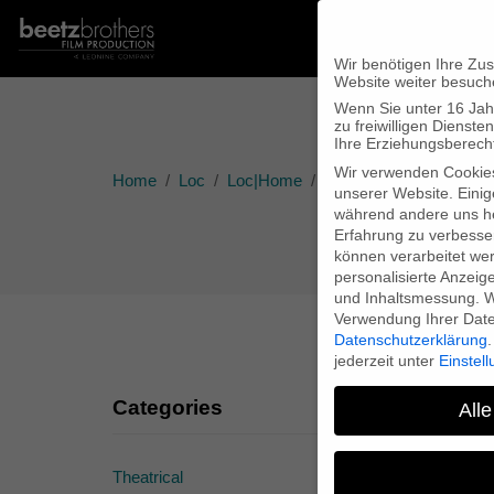
Wir benötigen Ihre Zu
Website weiter besuch
Wenn Sie unter 16 Jah
zu freiwilligen Diens
Ihre Erziehungsberecht
Wir verwenden Cookie
Home
Loc
Loc|Home
MAKE LOVE Web page n
unserer Website. Einig
während andere uns he
Erfahrung zu verbesse
können verarbeitet werd
personalisierte Anzeig
und Inhaltsmessung.
W
Verwendung Ihrer Daten
Datenschutzerklärung
.
jederzeit unter
Einstel
Categories
M
Alle
Theatrical