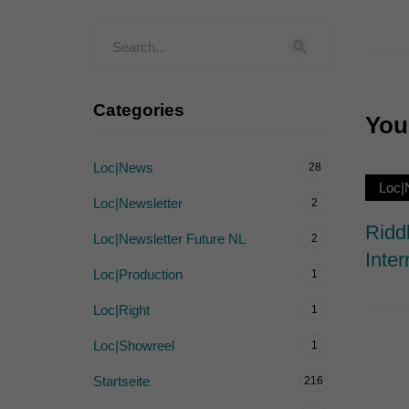
Externe Medien (
Inhalte von Videoplattf
akzeptiert werden, bedarf
Categories
You 
powered by Borlabs Cook
Loc|News
28
Loc|
Loc|Newsletter
2
Ridd
Loc|Newsletter Future NL
2
Inter
Loc|Production
1
Loc|Right
1
Loc|Showreel
1
Startseite
216