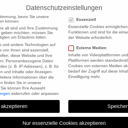
Datenschutzeinstellungen
PRODUCTIONS
Datenschutzeinstellungen
stimmung, bevor Sie unsere
Essenziell
en können.
Essenzielle Cookies ermögliche
re alt sind und Ihre Zustimmung
Funktionen und sind für die einw
ten geben möchten, müssen Sie
igten um Erlaubnis bitten.
der Website erforderlich.
s und andere Technologien auf
ominated for Grimme Online Award
Externe Medien
e von ihnen sind essenziell,
Inhalte von Videoplattformen un
lfen, diese Website und Ihre
Plattformen werden standardmäß
rn.
Personenbezogene Daten
Cookies von externen Medien akz
en (z. B. IP-Adressen), z. B. für
bedarf der Zugriff auf diese Inha
en und Inhalte oder Anzeigen-
Einwilligung mehr.
eitere Informationen über die
 finden Sie in unserer
Sie können Ihre Auswahl
lungen
widerrufen oder anpassen.
AKE LOVE Web page nominate
 akzeptieren
Speicher
Award
Nur essenzielle Cookies akzeptieren