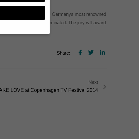
the Grimme Online Award, Germanys most renowned
. 23 of them are now nominated. The jury will award
n Cologne.
n, müssen Sie Ihre
Share:
essenziell, während
n können verarbeitet
d Inhaltsmessung.
lärung
.
zu ganzen Kategorien
Next
hlen.
AKE LOVE at Copenhagen TV Festival 2014
Zurück
te erforderlich.