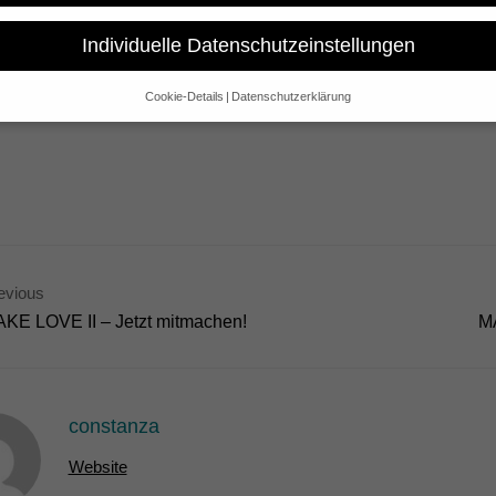
Individuelle Datenschutzeinstellungen
ews from Cologne: The web page of MAKE LOVE is nominated for 
or online journalism. This year over 1300 recommendations were made
Cookie-Details
Datenschutzerklärung
ight web pages. The award presentation will take place at 27th June i
Datenschutzeinstellungen
e alt sind und Ihre Zustimmung zu freiwilligen Diensten geben möchte
 um Erlaubnis bitten.
 und andere Technologien auf unserer Website. Einige von ihnen sind 
se Website und Ihre Erfahrung zu verbessern.
Personenbezogene Date
sen), z. B. für personalisierte Anzeigen und Inhalte oder Anzeigen- un
 über die Verwendung Ihrer Daten finden Sie in unserer
Datenschutzerk
bersicht über alle verwendeten Cookies. Sie können Ihre Einwilligung 
evious
re Informationen anzeigen lassen und so nur bestimmte Cookies auswä
KE LOVE II – Jetzt mitmachen!
M
Speichern
Nur essenzielle Cookies akzeptieren
gen
constanza
glichen grundlegende Funktionen und sind für die einwandfreie Funktion der Websi
Website
Cookie-Informationen anzeigen