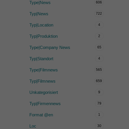
Type|News
606
Typ|News
722
Typ|Location
4
Typ|Produktion
2
Type|Company News
65
Typ|Standort
4
Type|Filmnews
565
Typ|Filmnews
659
Unkategorisiert
9
Typ|Firmennews
79
Format @en
1
Loc
30