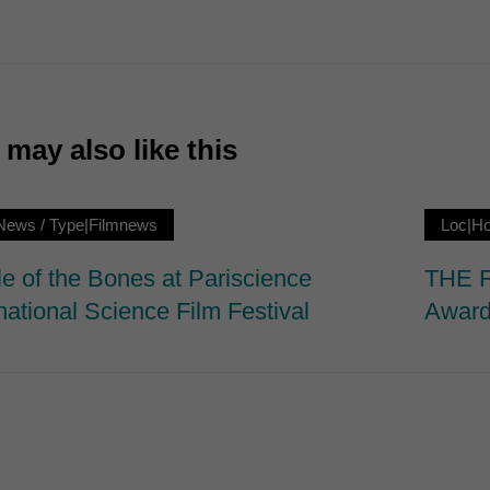
7)
ormen und Social-Media-Plattformen werden standardmäßig blockiert. Wenn Cookie
 der Zugriff auf diese Inhalte keiner manuellen Einwilligung mehr.
Cookie-Informationen anzeigen
may also like this
ie
News
/
Type|Filmnews
Loc|H
le of the Bones at Pariscience
THE F
national Science Film Festival
Award