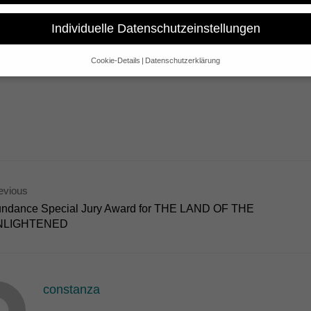
umentary “Silent Saviours” will be screened on German TV for the fi
man invasion in 1940 is the beginning of a struggle for life for the Je
Individuelle Datenschutzeinstellungen
 first time a film recounts the circumstances of their rescue – and th
is possible.
Cookie-Details
Datenschutzerklärung
Datenschutzeinstellungen
e alt sind und Ihre Zustimmung zu freiwilligen Diensten geben möchte
 um Erlaubnis bitten.
 und andere Technologien auf unserer Website. Einige von ihnen sind 
se Website und Ihre Erfahrung zu verbessern.
Personenbezogene Date
sen), z. B. für personalisierte Anzeigen und Inhalte oder Anzeigen- un
 über die Verwendung Ihrer Daten finden Sie in unserer
Datenschutzerk
bersicht über alle verwendeten Cookies. Sie können Ihre Einwilligung 
re Informationen anzeigen lassen und so nur bestimmte Cookies auswä
evious
ndance Special Jury Award for THE LAND OF THE
Speichern
Nur essenzielle Cookies akzeptieren
NLIGHTENED
gen
glichen grundlegende Funktionen und sind für die einwandfreie Funktion der Websi
constanza
Cookie-Informationen anzeigen