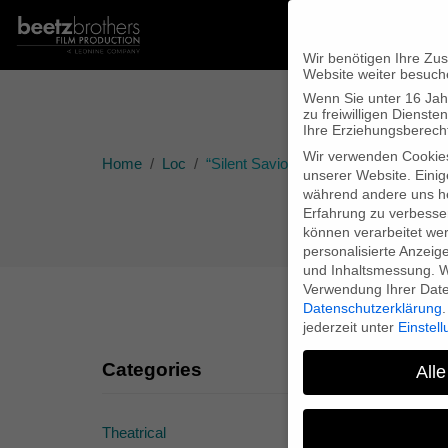
Wir benötigen Ihre Zu
Website weiter besuch
Wenn Sie unter 16 Jah
zu freiwilligen Diens
Ihre Erziehungsberecht
Wir verwenden Cookie
Home
Loc
“Silent Saviours” – TV-premiere in 2
unserer Website. Einig
während andere uns he
Erfahrung zu verbesse
können verarbeitet werd
personalisierte Anzeig
und Inhaltsmessung.
W
Verwendung Ihrer Daten
Datenschutzerklärung
.
jederzeit unter
Einstel
Categories
Alle
Theatrical