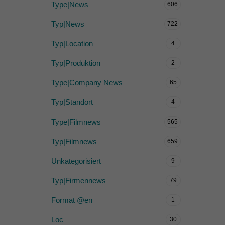
Type|News
606
Typ|News
722
Typ|Location
4
Typ|Produktion
2
Type|Company News
65
Typ|Standort
4
Type|Filmnews
565
Typ|Filmnews
659
Unkategorisiert
9
Typ|Firmennews
79
Format @en
1
Loc
30