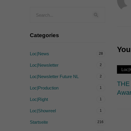
Externe Medien (
Inhalte von Videoplattf
akzeptiert werden, bedarf
Categories
powered by Borlabs Cook
You 
Loc|News
28
Loc|Newsletter
2
Loc
Loc|Newsletter Future NL
2
THE 
Loc|Production
1
Awar
Loc|Right
1
Loc|Showreel
1
Startseite
216