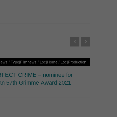
Externe Medien
s von externen Medien
Datenschutzerklärung
News
/
Type|Filmnews
/
Loc|Home
/
Loc|Production
Loc|Ho
FECT CRIME – nominee for
6 Awa
n 57th Grimme-Award 2021
BLOO