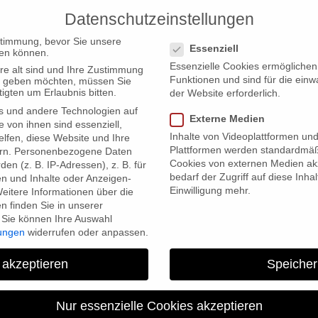
Datenschutzeinstellungen
PRODUCTIONS
Datenschutzeinstellungen
stimmung, bevor Sie unsere
Essenziell
en können.
Essenzielle Cookies ermögliche
re alt sind und Ihre Zustimmung
Funktionen und sind für die einw
ten geben möchten, müssen Sie
igten um Erlaubnis bitten.
der Website erforderlich.
s und andere Technologien auf
017
Externe Medien
e von ihnen sind essenziell,
Inhalte von Videoplattformen un
lfen, diese Website und Ihre
Plattformen werden standardmäß
rn.
Personenbezogene Daten
Cookies von externen Medien akz
en (z. B. IP-Adressen), z. B. für
bedarf der Zugriff auf diese Inha
en und Inhalte oder Anzeigen-
Einwilligung mehr.
eitere Informationen über die
 finden Sie in unserer
Sie können Ihre Auswahl
lungen
widerrufen oder anpassen.
“Silent Saviours” – TV-p
 akzeptieren
Speicher
Nur essenzielle Cookies akzeptieren