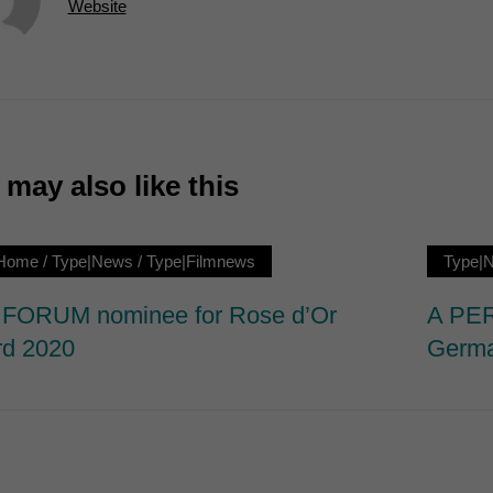
Website
7)
ormen und Social-Media-Plattformen werden standardmäßig blockiert. Wenn Cookie
 der Zugriff auf diese Inhalte keiner manuellen Einwilligung mehr.
Cookie-Informationen anzeigen
ie
may also like this
|Home
/
Type|News
/
Type|Filmnews
Type|
FORUM nominee for Rose d’Or
A PER
d 2020
Germa