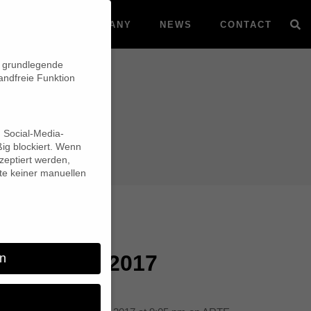
VOD
COMPANY
NEWS
CONTACT
n grundlegende
andfreie Funktion
d Social-Media-
ig blockiert. Wenn
eptiert werden,
lte keiner manuellen
remiere in 2017
n