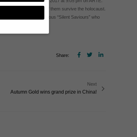
rst time on January 24th, 2017 at 9:05 pm on ARTE.
ws in France. Still, 75% of them survive the holocaust.
e civil resistance of numerous “Silent Saviours” who
n, müssen Sie Ihre
Share:
essenziell, während
n können verarbeitet
d Inhaltsmessung.
lärung
.
zu ganzen Kategorien
hlen.
Next
Autumn Gold wins grand prize in China!
Zurück
te erforderlich.