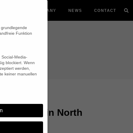
VOD
COMPANY
NEWS
CONTACT
n grundlegende
andfreie Funktion
d Social-Media-
ig blockiert. Wenn
eptiert werden,
lte keiner manuellen
man Days in North
n
SA