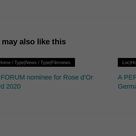
7)
ormen und Social-Media-Plattformen werden standardmäßig blockiert. Wenn Cookie
 der Zugriff auf diese Inhalte keiner manuellen Einwilligung mehr.
Cookie-Informationen anzeigen
may also like this
ie
|Home
/
Type|News
/
Type|Filmnews
Loc|H
FORUM nominee for Rose d’Or
A PER
d 2020
Germa