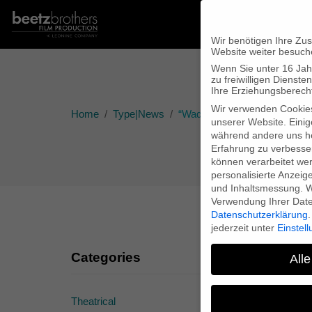
Wir benötigen Ihre Zu
Website weiter besuch
Wenn Sie unter 16 Jah
zu freiwilligen Diens
Ihre Erziehungsberecht
Wir verwenden Cookie
Home
Type|News
“Wadan’s World” at the Germ
unserer Website. Einig
während andere uns he
Erfahrung zu verbesse
können verarbeitet werd
personalisierte Anzeig
und Inhaltsmessung.
W
Verwendung Ihrer Daten
Datenschutzerklärung
.
jederzeit unter
Einstel
Categories
Alle
Theatrical