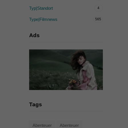
Typ|Standort
4
Type|Filmnews
565
Ads
Tags
Abenteuer
Abenteuer