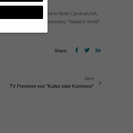
burg-Vorpommern will travel to North Carolina/USA,
to 23rd May 2011. Our documentary “Wadan’s World”
n, müssen Sie Ihre
Share:
essenziell, während
n können verarbeitet
d Inhaltsmessung.
lärung
.
zu ganzen Kategorien
Next
hlen.
TV Premiere von “Kultur oder Kommerz”
Zurück
te erforderlich.