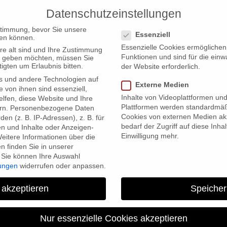
Datenschutzeinstellungen
PRODUCTIONS
Datenschutzeinstellungen
stimmung, bevor Sie unsere
Essenziell
en können.
Essenzielle Cookies ermögliche
re alt sind und Ihre Zustimmung
Funktionen und sind für die einw
ten geben möchten, müssen Sie
igten um Erlaubnis bitten.
der Website erforderlich.
s und andere Technologien auf
an Days in North Carolina/USA
Externe Medien
e von ihnen sind essenziell,
Inhalte von Videoplattformen un
lfen, diese Website und Ihre
Plattformen werden standardmäß
rn.
Personenbezogene Daten
Cookies von externen Medien akz
en (z. B. IP-Adressen), z. B. für
bedarf der Zugriff auf diese Inha
en und Inhalte oder Anzeigen-
Einwilligung mehr.
eitere Informationen über die
 finden Sie in unserer
Sie können Ihre Auswahl
lungen
widerrufen oder anpassen.
“Wadan’s World” at the Ger
 akzeptieren
Speicher
Carolina/U
Nur essenzielle Cookies akzeptieren