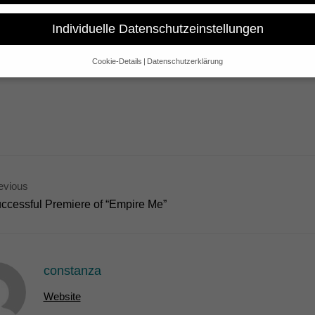
Individuelle Datenschutzeinstellungen
he supervision of Jürgen Seidel the economic delegation of Mecklen
he German Days – MV Culture Spotlights will take place from 20th 
Cookie-Details
Datenschutzerklärung
screened at the festival.
Datenschutzeinstellungen
e alt sind und Ihre Zustimmung zu freiwilligen Diensten geben möchte
 um Erlaubnis bitten.
 und andere Technologien auf unserer Website. Einige von ihnen sind 
se Website und Ihre Erfahrung zu verbessern.
Personenbezogene Date
sen), z. B. für personalisierte Anzeigen und Inhalte oder Anzeigen- un
 über die Verwendung Ihrer Daten finden Sie in unserer
Datenschutzerk
bersicht über alle verwendeten Cookies. Sie können Ihre Einwilligung 
evious
re Informationen anzeigen lassen und so nur bestimmte Cookies auswä
ccessful Premiere of “Empire Me”
Speichern
Nur essenzielle Cookies akzeptieren
gen
constanza
glichen grundlegende Funktionen und sind für die einwandfreie Funktion der Websi
Website
Cookie-Informationen anzeigen