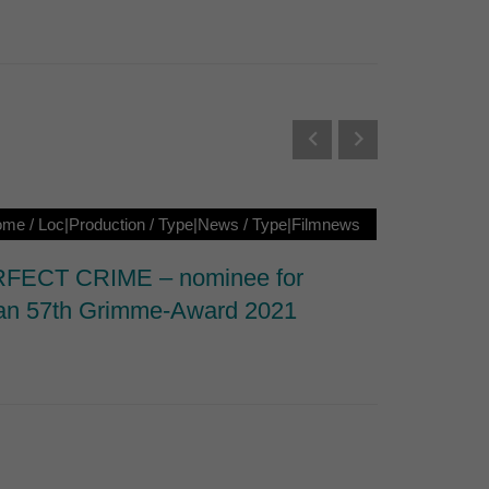
Externe Medien
s von externen Medien
Datenschutzerklärung
ome
/
Loc|Production
/
Type|News
/
Type|Filmnews
Loc|Ho
FECT CRIME – nominee for
Nominat
n 57th Grimme-Award 2021
Documen
Series 