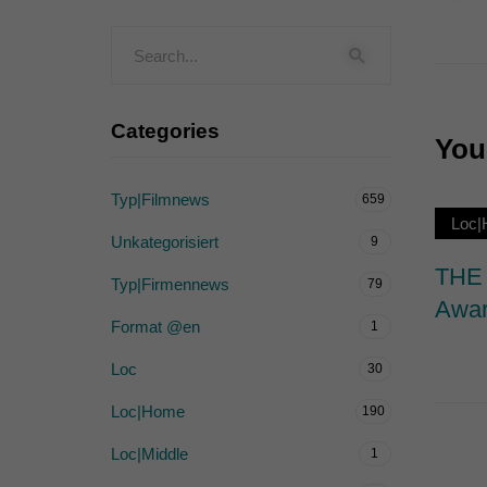
Externe Medien (
Inhalte von Videoplattf
akzeptiert werden, bedarf
Categories
You 
powered by Borlabs Cook
Typ|Filmnews
659
Loc
Unkategorisiert
9
THE 
Typ|Firmennews
79
Awar
Format @en
1
Loc
30
Loc|Home
190
Loc|Middle
1