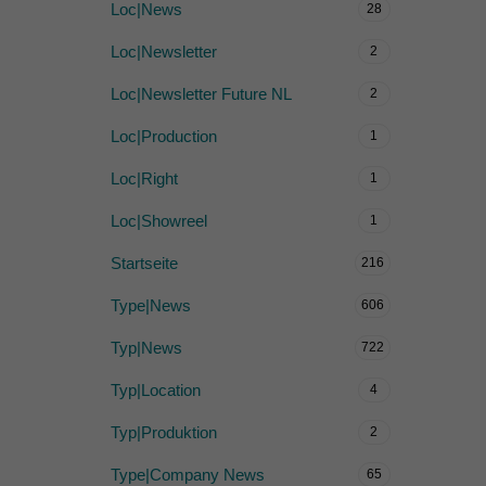
Loc|News
28
Loc|Newsletter
2
Loc|Newsletter Future NL
2
Loc|Production
1
Loc|Right
1
Loc|Showreel
1
Startseite
216
Type|News
606
Typ|News
722
Typ|Location
4
Typ|Produktion
2
Type|Company News
65