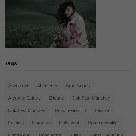
Tags
Abenteuer
Abenteuer
Arabesques
Arts And Culture
Bildung
Dok.fest München
Dok.fest München
Dokumentarfilm
Festival
Festival
Hamburg
Holocaust
Homosexualität
Hong Kong
Hong Kong
Kultur
Kunst Und Kultur