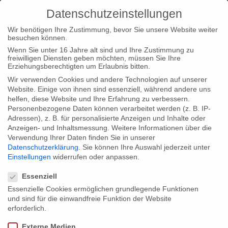
Datenschutzeinstellungen
Wir benötigen Ihre Zustimmung, bevor Sie unsere Website weiter
besuchen können.
Wenn Sie unter 16 Jahre alt sind und Ihre Zustimmung zu
freiwilligen Diensten geben möchten, müssen Sie Ihre
Home
Typ|News
Christian Beetz als Jurymitglied
Erziehungsberechtigten um Erlaubnis bitten.
Wir verwenden Cookies und andere Technologien auf unserer
Website. Einige von ihnen sind essenziell, während andere uns
helfen, diese Website und Ihre Erfahrung zu verbessern.
Personenbezogene Daten können verarbeitet werden (z. B. IP-
Adressen), z. B. für personalisierte Anzeigen und Inhalte oder
Christian Beetz als Jurymitglied
Anzeigen- und Inhaltsmessung.
Weitere Informationen über die
Verwendung Ihrer Daten finden Sie in unserer
Datenschutzerklärung
.
Sie können Ihre Auswahl jederzeit unter
Einstellungen
widerrufen oder anpassen.
Christian Beetz ist Jurymitglied beim
39. Internationalen
Datenschutzeinstellungen
Studentenfilmfestival sehsüchte
, das vom 20.- 25. April in
Essenziell
Potsdam stattfindet.
Essenzielle Cookies ermöglichen grundlegende Funktionen
und sind für die einwandfreie Funktion der Website
erforderlich.
Share:
Externe Medien