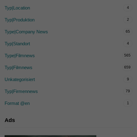
Typ|Location
4
Typ|Produktion
2
Type|Company News
65
Typ|Standort
4
Type|Filmnews
565
Typ|Filmnews
659
Unkategorisiert
9
Typ|Firmennews
79
Format @en
1
Ads