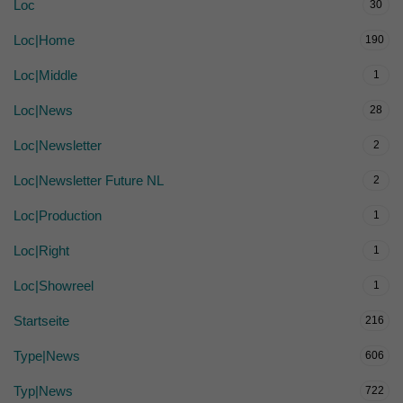
Loc
30
Loc|Home
190
Loc|Middle
1
Loc|News
28
Loc|Newsletter
2
Loc|Newsletter Future NL
2
Loc|Production
1
Loc|Right
1
Loc|Showreel
1
Startseite
216
Type|News
606
Typ|News
722