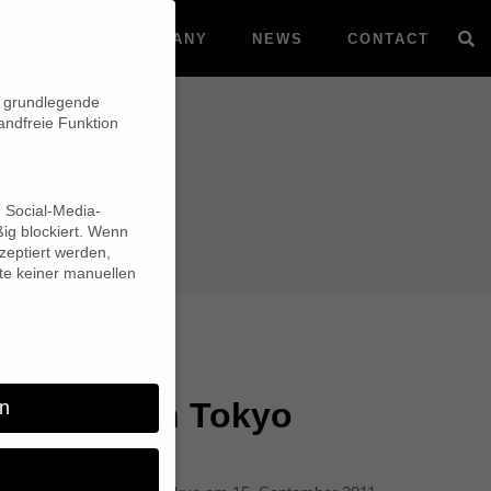
VOD
COMPANY
NEWS
CONTACT
n grundlegende
andfreie Funktion
d Social-Media-
ig blockiert. Wenn
eptiert werden,
lte keiner manuellen
-Institut in Tokyo
n