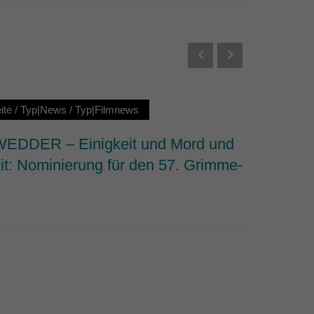
Externe Medien
s von externen Medien
Datenschutzerklärung
ite
/
Typ|News
/
Typ|Filmnews
Startseit
DDER – Einigkeit und Mord und
ROHWED
it: Nominierung für den 57. Grimme-
Freihei
Wirtsch