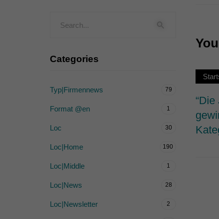
Externe Medien (
Inhalte von Videoplattf
akzeptiert werden, bedarf
You 
Categories
powered by Borlabs Cook
Start
Typ|Firmennews
79
“Die
Format @en
1
gewi
Loc
Kate
30
Loc|Home
190
Loc|Middle
1
Loc|News
28
Loc|Newsletter
2