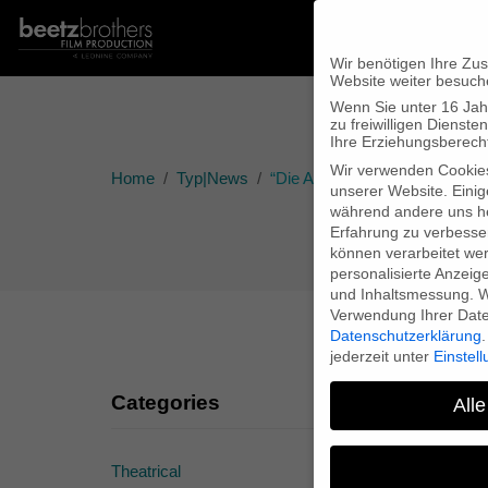
Wir benötigen Ihre Zu
Website weiter besuch
Wenn Sie unter 16 Jah
zu freiwilligen Diens
Ihre Erziehungsberecht
Wir verwenden Cookie
Home
Typ|News
“Die Akte Kleist” im Goethe-Ins
unserer Website. Einig
während andere uns he
Erfahrung zu verbesse
können verarbeitet werd
personalisierte Anzeig
und Inhaltsmessung.
W
Verwendung Ihrer Daten
Datenschutzerklärung
.
jederzeit unter
Einstel
Categories
Alle
Theatrical