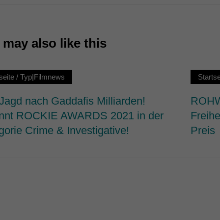
7)
ormen und Social-Media-Plattformen werden standardmäßig blockiert. Wenn Cookie
 der Zugriff auf diese Inhalte keiner manuellen Einwilligung mehr.
may also like this
Cookie-Informationen anzeigen
ie
seite
/
Typ|Filmnews
Startse
 Jagd nach Gaddafis Milliarden!
ROHWE
nnt ROCKIE AWARDS 2021 in der
Freihe
gorie Crime & Investigative!
Preis