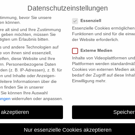
Datenschutzeinstellungen
PRODUCTIONS
Datenschutzeinstellungen
stimmung, bevor Sie unsere
Essenziell
en können.
Essenzielle Cookies ermögliche
re alt sind und Ihre Zustimmung
Funktionen und sind für die einw
ten geben möchten, müssen Sie
igten um Erlaubnis bitten.
der Website erforderlich.
s und andere Technologien auf
titut in Tokyo
Externe Medien
e von ihnen sind essenziell,
Inhalte von Videoplattformen un
lfen, diese Website und Ihre
Plattformen werden standardmäß
rn.
Personenbezogene Daten
Cookies von externen Medien akz
en (z. B. IP-Adressen), z. B. für
bedarf der Zugriff auf diese Inha
en und Inhalte oder Anzeigen-
Einwilligung mehr.
eitere Informationen über die
 finden Sie in unserer
Sie können Ihre Auswahl
lungen
widerrufen oder anpassen.
“Die Akte Kleist” im Goethe
 akzeptieren
Speicher
Nur essenzielle Cookies akzeptieren