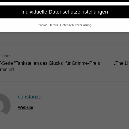
ich des 200. Todestages von Heinrich von Kleist zeigt die Bibliothek
 Film „Die Akte Kleist“ als Auftakt einer Veranstaltungsreihe über de
Individuelle Datenschutzeinstellungen
Cookie-Details
Datenschutzerklärung
Datenschutzeinstellungen
e alt sind und Ihre Zustimmung zu freiwilligen Diensten geben möchte
 um Erlaubnis bitten.
 und andere Technologien auf unserer Website. Einige von ihnen sind 
evious
se Website und Ihre Erfahrung zu verbessern.
Personenbezogene Date
-Serie “Tankstellen des Glücks” für Grimme-Preis
„The Li
sen), z. B. für personalisierte Anzeigen und Inhalte oder Anzeigen- un
 über die Verwendung Ihrer Daten finden Sie in unserer
Datenschutzerk
miniert
bersicht über alle verwendeten Cookies. Sie können Ihre Einwilligung 
re Informationen anzeigen lassen und so nur bestimmte Cookies auswä
Speichern
Nur essenzielle Cookies akzeptieren
constanza
gen
Website
glichen grundlegende Funktionen und sind für die einwandfreie Funktion der Websi
Cookie-Informationen anzeigen