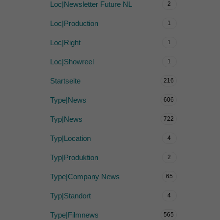
Loc|Newsletter Future NL
2
Loc|Production
1
Loc|Right
1
Loc|Showreel
1
Startseite
216
Type|News
606
Typ|News
722
Typ|Location
4
Typ|Produktion
2
Type|Company News
65
Typ|Standort
4
Type|Filmnews
565