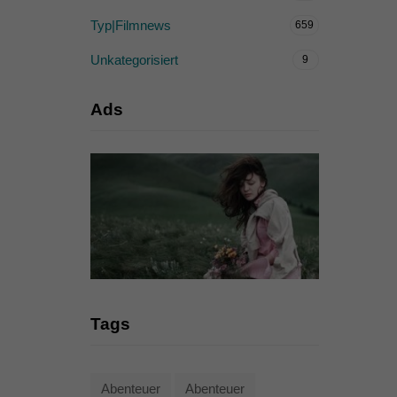
Typ|Filmnews
659
Unkategorisiert
9
Ads
Tags
Abenteuer
Abenteuer