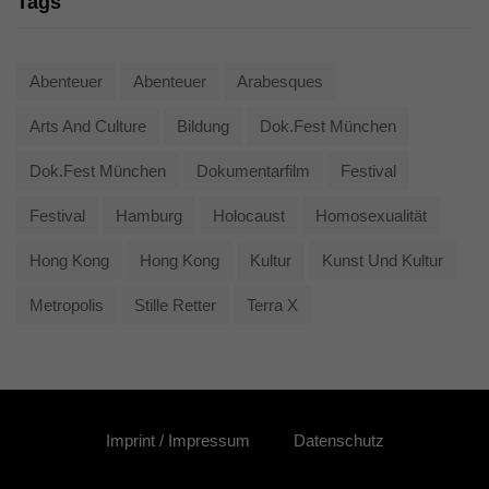
Tags
Abenteuer
Abenteuer
Arabesques
Arts And Culture
Bildung
Dok.fest München
Dok.fest München
Dokumentarfilm
Festival
Festival
Hamburg
Holocaust
Homosexualität
Hong Kong
Hong Kong
Kultur
Kunst Und Kultur
Metropolis
Stille Retter
Terra X
Imprint / Impressum
Datenschutz