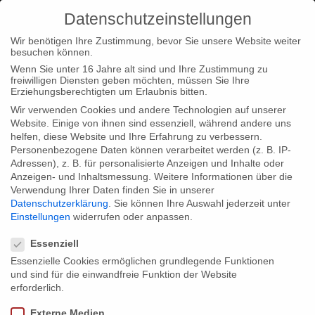
Datenschutzeinstellungen
Wir benötigen Ihre Zustimmung, bevor Sie unsere Website weiter
besuchen können.
Wenn Sie unter 16 Jahre alt sind und Ihre Zustimmung zu
freiwilligen Diensten geben möchten, müssen Sie Ihre
Home
Type|News
Type|Filmnews
“Blood in the Mobile”
Erziehungsberechtigten um Erlaubnis bitten.
part of “One World Filmclubs”
Wir verwenden Cookies und andere Technologien auf unserer
Website. Einige von ihnen sind essenziell, während andere uns
helfen, diese Website und Ihre Erfahrung zu verbessern.
Personenbezogene Daten können verarbeitet werden (z. B. IP-
Adressen), z. B. für personalisierte Anzeigen und Inhalte oder
Anzeigen- und Inhaltsmessung.
Weitere Informationen über die
Verwendung Ihrer Daten finden Sie in unserer
“Blood in the Mobile” part of “One
Datenschutzerklärung
.
Sie können Ihre Auswahl jederzeit unter
World Filmclubs”
Einstellungen
widerrufen oder anpassen.
Datenschutzeinstellungen
Essenziell
Essenzielle Cookies ermöglichen grundlegende Funktionen
We are happy about the fact that our production “Blood in the
und sind für die einwandfreie Funktion der Website
Mobile” is now part of the One World Filmclubs. The
erforderlich.
organisation enables teenagers to found their own small film
Externe Medien