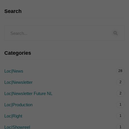
Search
Categories
Loc|News
28
Loc|Newsletter
2
Loc|Newsletter Future NL
2
Loc|Production
1
Loc|Right
1
Loc|Showreel
1