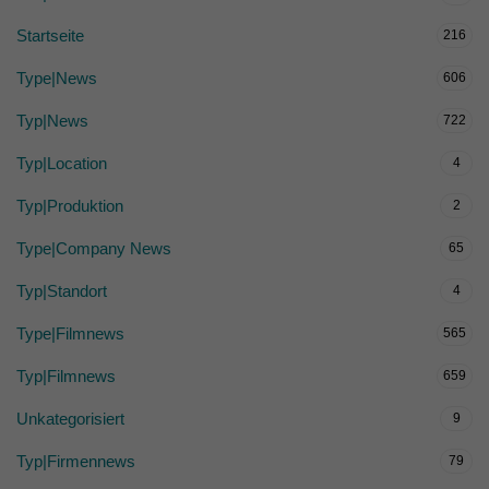
Startseite
216
Type|News
606
Typ|News
722
Typ|Location
4
Typ|Produktion
2
Type|Company News
65
Typ|Standort
4
Type|Filmnews
565
Typ|Filmnews
659
Unkategorisiert
9
Typ|Firmennews
79