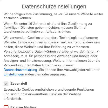
Datenschutzeinstellungen
Wir benötigen Ihre Zustimmung, bevor Sie unsere Website weiter
besuchen können.
Wenn Sie unter 16 Jahre alt sind und Ihre Zustimmung zu
freiwilligen Diensten geben möchten, müssen Sie Ihre
Home
Unkategorisiert
Auszeichnung für Rohwedder –
Erziehungsberechtigten um Erlaubnis bitten.
Einigkeit und Mord und Freiheit als “Best Documentary Series
Wir verwenden Cookies und andere Technologien auf unserer
Website. Einige von ihnen sind essenziell, während andere uns
2020” beim TV SERIES FESTIVAL BERLIN
helfen, diese Website und Ihre Erfahrung zu verbessern.
Personenbezogene Daten können verarbeitet werden (z. B. IP-
Adressen), z. B. für personalisierte Anzeigen und Inhalte oder
Anzeigen- und Inhaltsmessung.
Weitere Informationen über die
Verwendung Ihrer Daten finden Sie in unserer
Datenschutzerklärung
.
Sie können Ihre Auswahl jederzeit unter
Auszeichnung für Rohwedder –
Einstellungen
widerrufen oder anpassen.
Datenschutzeinstellungen
Einigkeit und Mord und Freiheit als
Essenziell
“Best Documentary Series 2020” beim
Essenzielle Cookies ermöglichen grundlegende Funktionen
und sind für die einwandfreie Funktion der Website
TV SERIES FESTIVAL BERLIN
erforderlich.
Externe Medien