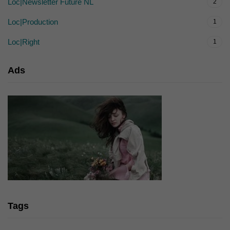
Loc|Newsletter Future NL
2
Loc|Production
1
Loc|Right
1
Ads
Tags