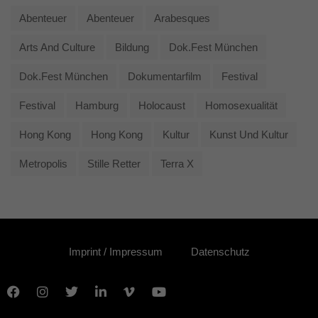
Abenteuer
Abenteuer
Arabesques
Arts And Culture
Bildung
Dok.fest München
Dok.fest München
Dokumentarfilm
Festival
Festival
Hamburg
Holocaust
Homosexualität
Hong Kong
Hong Kong
Kultur
Kunst Und Kultur
Metropolis
Stille Retter
Terra X
Imprint / Impressum
Datenschutz