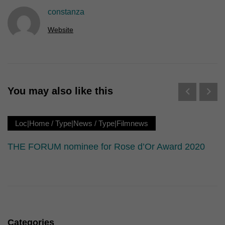
Erziehungsberechtigten um Erlaubnis bitten.
constanza
Wir verwenden Cookies und andere Technologien auf unserer
Website. Einige von ihnen sind essenziell, während andere uns
Website
helfen, diese Website und Ihre Erfahrung zu verbessern.
Personenbezogene Daten können verarbeitet werden (z. B. IP-
Adressen), z. B. für personalisierte Anzeigen und Inhalte oder
Anzeigen- und Inhaltsmessung.
Weitere Informationen über die
Verwendung Ihrer Daten finden Sie in unserer
Datenschutzerklärung
.
You may also like this
Hier finden Sie eine Übersicht über alle verwendeten Cookies. Sie
können Ihre Einwilligung zu ganzen Kategorien geben oder sich
weitere Informationen anzeigen lassen und so nur bestimmte
Cookies auswählen.
Loc|Home
/
Type|News
/
Type|Filmnews
Alle akzeptieren
Speichern
THE FORUM nominee for Rose d’Or Award 2020
Nur essenzielle Cookies akzeptieren
Zurück
Datenschutzeinstellungen
Essenziell (1)
Essenzielle Cookies ermöglichen grundlegende Funktionen und sind für
Categories