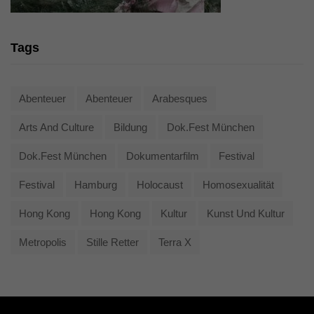
Tags
Abenteuer
Abenteuer
Arabesques
Arts And Culture
Bildung
Dok.fest München
Dok.fest München
Dokumentarfilm
Festival
Festival
Hamburg
Holocaust
Homosexualität
Hong Kong
Hong Kong
Kultur
Kunst Und Kultur
Metropolis
Stille Retter
Terra X