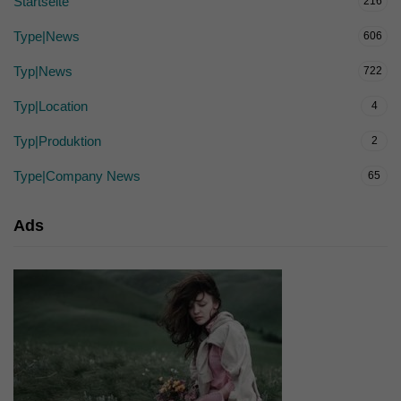
Startseite
216
Type|News
606
Typ|News
722
Typ|Location
4
Typ|Produktion
2
Type|Company News
65
Ads