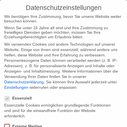
Datenschutzeinstellungen
Wir benötigen Ihre Zustimmung, bevor Sie unsere Website weiter
besuchen können.
Wenn Sie unter 16 Jahre alt sind und Ihre Zustimmung zu
freiwilligen Diensten geben möchten, müssen Sie Ihre
Home
Typ|Location
gebrueder beetz filmproduktion Berlin
Erziehungsberechtigten um Erlaubnis bitten.
Wir verwenden Cookies und andere Technologien auf unserer
Website. Einige von ihnen sind essenziell, während andere uns
helfen, diese Website und Ihre Erfahrung zu verbessern.
Personenbezogene Daten können verarbeitet werden (z. B. IP-
Adressen), z. B. für personalisierte Anzeigen und Inhalte oder
gebrueder beetz filmproduktion Berlin
Anzeigen- und Inhaltsmessung.
Weitere Informationen über die
Verwendung Ihrer Daten finden Sie in unserer
Datenschutzerklärung
.
Sie können Ihre Auswahl jederzeit unter
Einstellungen
widerrufen oder anpassen.
Share:
Datenschutzeinstellungen
Essenziell
Essenzielle Cookies ermöglichen grundlegende Funktionen
und sind für die einwandfreie Funktion der Website
Previous
erforderlich.
Videobeitrag über “Empire me!” auf ZDF Kultur
Externe Medien