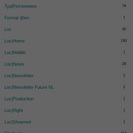
Typ|Firmennews
79
Format @en
1
Loc
30
Loc|Home
190
Loc|Middle
1
Loc|News
28
Loc|Newsletter
2
Loc|Newsletter Future NL
2
Loc|Production
1
Loc|Right
1
Loc|Showreel
1