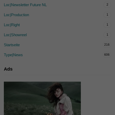
Loc|Newsletter Future NL
2
Loc|Production
1
Loc|Right
1
Loc|Showreel
1
Startseite
216
Type|News
606
Ads