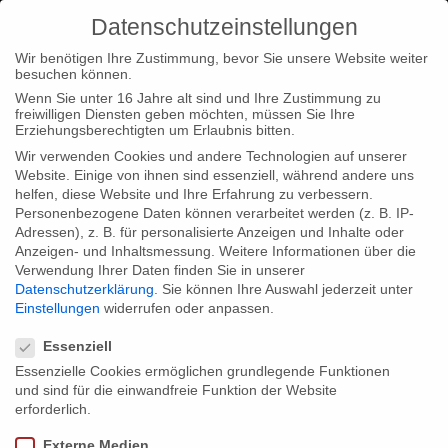
Datenschutzeinstellungen
Wir benötigen Ihre Zustimmung, bevor Sie unsere Website weiter
besuchen können.
Wenn Sie unter 16 Jahre alt sind und Ihre Zustimmung zu
freiwilligen Diensten geben möchten, müssen Sie Ihre
Home
Loc
THE WAGNER FILES – Resumé
Erziehungsberechtigten um Erlaubnis bitten.
Wir verwenden Cookies und andere Technologien auf unserer
Website. Einige von ihnen sind essenziell, während andere uns
helfen, diese Website und Ihre Erfahrung zu verbessern.
Personenbezogene Daten können verarbeitet werden (z. B. IP-
Adressen), z. B. für personalisierte Anzeigen und Inhalte oder
THE WAGNER FILES – Resumé
Anzeigen- und Inhaltsmessung.
Weitere Informationen über die
Verwendung Ihrer Daten finden Sie in unserer
Datenschutzerklärung
.
Sie können Ihre Auswahl jederzeit unter
Einstellungen
widerrufen oder anpassen.
The cross media format „The Wagner Files“ looks back at two
Datenschutzeinstellungen
exciting weeks: We presented the film „The Wagner Files“ and
Essenziell
the interactive Graphic Novel (app) with great success all over
Essenzielle Cookies ermöglichen grundlegende Funktionen
und sind für die einwandfreie Funktion der Website
Germany, including Munich, Leipzig, Berlin and Bayreuth.
erforderlich.
Coming up: The presentation at the music festival „Classical:
Externe Medien