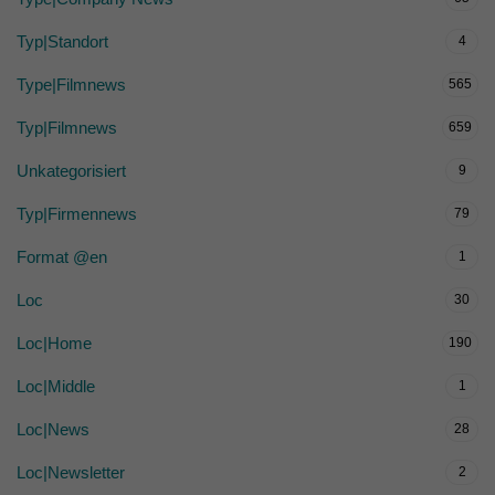
Typ|Standort
4
Type|Filmnews
565
Typ|Filmnews
659
Unkategorisiert
9
Typ|Firmennews
79
Format @en
1
Loc
30
Loc|Home
190
Loc|Middle
1
Loc|News
28
Loc|Newsletter
2