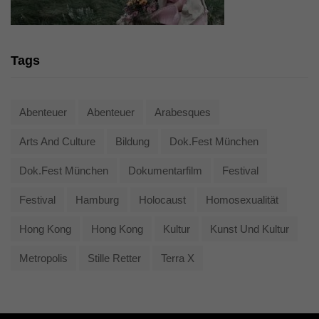
Tags
Abenteuer
Abenteuer
Arabesques
Arts And Culture
Bildung
Dok.fest München
Dok.fest München
Dokumentarfilm
Festival
Festival
Hamburg
Holocaust
Homosexualität
Hong Kong
Hong Kong
Kultur
Kunst Und Kultur
Metropolis
Stille Retter
Terra X