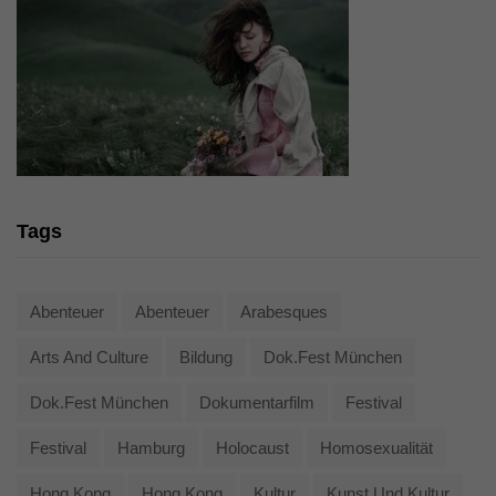
Tags
Abenteuer
Abenteuer
Arabesques
Arts And Culture
Bildung
Dok.fest München
Dok.fest München
Dokumentarfilm
Festival
Festival
Hamburg
Holocaust
Homosexualität
Hong Kong
Hong Kong
Kultur
Kunst Und Kultur