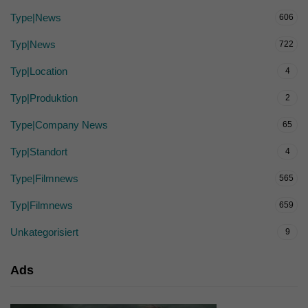
Type|News
606
Typ|News
722
Typ|Location
4
Typ|Produktion
2
Type|Company News
65
Typ|Standort
4
Type|Filmnews
565
Typ|Filmnews
659
Unkategorisiert
9
Ads