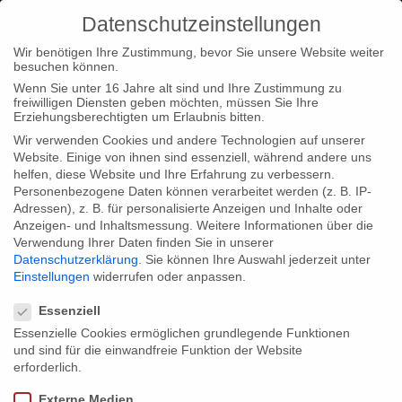
Datenschutzeinstellungen
Wir benötigen Ihre Zustimmung, bevor Sie unsere Website weiter
besuchen können.
Wenn Sie unter 16 Jahre alt sind und Ihre Zustimmung zu
freiwilligen Diensten geben möchten, müssen Sie Ihre
Home
Type|News
“The Medici Files” on Terra X
Erziehungsberechtigten um Erlaubnis bitten.
Wir verwenden Cookies und andere Technologien auf unserer
Website. Einige von ihnen sind essenziell, während andere uns
helfen, diese Website und Ihre Erfahrung zu verbessern.
Personenbezogene Daten können verarbeitet werden (z. B. IP-
Adressen), z. B. für personalisierte Anzeigen und Inhalte oder
“The Medici Files” on Terra X
Anzeigen- und Inhaltsmessung.
Weitere Informationen über die
Verwendung Ihrer Daten finden Sie in unserer
Datenschutzerklärung
.
Sie können Ihre Auswahl jederzeit unter
Einstellungen
widerrufen oder anpassen.
Our 2-part docudrama “The Medici Files” is edited once again
Datenschutzeinstellungen
for Terra X . The 43 minutes version with focus on crime will be
Essenziell
broadcasted mid-February on ZDF.
Essenzielle Cookies ermöglichen grundlegende Funktionen
und sind für die einwandfreie Funktion der Website
erforderlich.
Share:
Externe Medien