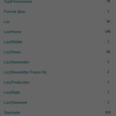
Typ|Firmennews
79
Format @en
1
Loc
30
Loc|Home
190
Loc|Middle
1
Loc|News
28
Loc|Newsletter
2
Loc|Newsletter Future NL
2
Loc|Production
1
Loc|Right
1
Loc|Showreel
1
Startseite
216