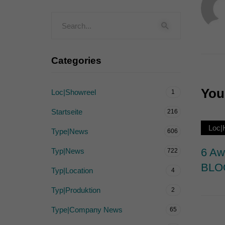
Externe Medien (
Inhalte von Videoplattf
akzeptiert werden, bedarf
Categories
powered by Borlabs Cook
You 
Loc|Showreel
1
Startseite
216
Loc
Type|News
606
6 A
Typ|News
722
BLO
Typ|Location
4
Typ|Produktion
2
Type|Company News
65