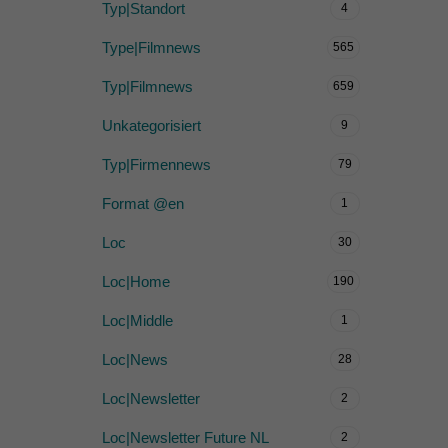
Typ|Standort
4
Type|Filmnews
565
Typ|Filmnews
659
Unkategorisiert
9
Typ|Firmennews
79
Format @en
1
Loc
30
Loc|Home
190
Loc|Middle
1
Loc|News
28
Loc|Newsletter
2
Loc|Newsletter Future NL
2