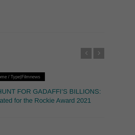
Externe Medien
s von externen Medien
Datenschutzerklärung
ome
/
Type|Filmnews
Loc|Ne
HUNT FOR GADAFFI’S BILLIONS:
Riddle 
ated for the Rockie Award 2021
Interna