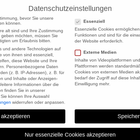
Datenschutzeinstellungen
PRODUCTIONS
Datenschutzeinstellungen
stimmung, bevor Sie unsere
Essenziell
en können.
Essenzielle Cookies ermögliche
re alt sind und Ihre Zustimmung
Funktionen und sind für die einw
ten geben möchten, müssen Sie
igten um Erlaubnis bitten.
der Website erforderlich.
s und andere Technologien auf
 in Official Selection of Life Sciences Film Festival 2013
Externe Medien
e von ihnen sind essenziell,
Inhalte von Videoplattformen un
lfen, diese Website und Ihre
Plattformen werden standardmäß
rn.
Personenbezogene Daten
Cookies von externen Medien akz
en (z. B. IP-Adressen), z. B. für
bedarf der Zugriff auf diese Inha
en und Inhalte oder Anzeigen-
Einwilligung mehr.
eitere Informationen über die
 finden Sie in unserer
Sie können Ihre Auswahl
lungen
widerrufen oder anpassen.
he Lithium Revolution” in Offi
 akzeptieren
Speicher
Sciences Film Fest
Nur essenzielle Cookies akzeptieren