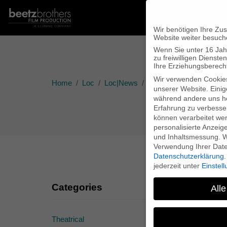
Wir benötigen Ihre Zu
Website weiter besuch
Wenn Sie unter 16 Jah
zu freiwilligen Diens
Ihre Erziehungsberecht
Wir verwenden Cookie
Home
Loc
Loc|News
“The Lithium Revolution”
unserer Website. Einig
während andere uns he
Erfahrung zu verbesse
können verarbeitet werd
personalisierte Anzeig
und Inhaltsmessung.
W
Verwendung Ihrer Daten
Datenschutzerklärung
.
jederzeit unter
Einstel
Categories
“T
Alle
Theatrical