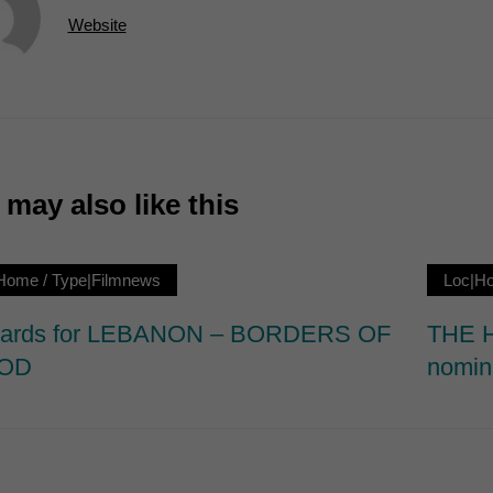
7)
Website
ormen und Social-Media-Plattformen werden standardmäßig blockiert. Wenn Cookie
 der Zugriff auf diese Inhalte keiner manuellen Einwilligung mehr.
Cookie-Informationen anzeigen
ie
may also like this
|Home
/
Type|Filmnews
Loc|H
wards for LEBANON – BORDERS OF
THE 
OD
nomin