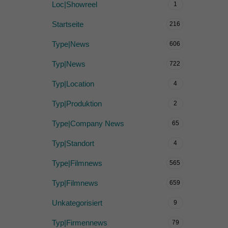
Loc|Showreel
1
Startseite
216
Type|News
606
Typ|News
722
Typ|Location
4
Typ|Produktion
2
Type|Company News
65
Typ|Standort
4
Type|Filmnews
565
Typ|Filmnews
659
Unkategorisiert
9
Typ|Firmennews
79