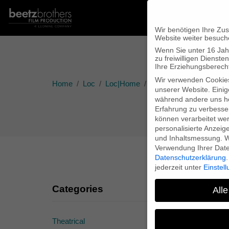
Wir benötigen Ihre Zu
Website weiter besuch
Wenn Sie unter 16 Jah
zu freiwilligen Diens
Ihre Erziehungsberecht
Wir verwenden Cookie
Home
Loc
Loc|Home
THE ART OF MUSEUMS –
unserer Website. Einig
während andere uns he
Erfahrung zu verbesse
können verarbeitet werd
personalisierte Anzeig
und Inhaltsmessung.
W
Verwendung Ihrer Daten
Datenschutzerklärung
.
jederzeit unter
Einstel
Categories
Alle
Theatrical