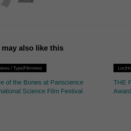
Website
7)
ormen und Social-Media-Plattformen werden standardmäßig blockiert. Wenn Cookie
 der Zugriff auf diese Inhalte keiner manuellen Einwilligung mehr.
Cookie-Informationen anzeigen
ie
may also like this
News
/
Type|Filmnews
Loc|H
le of the Bones at Pariscience
THE F
national Science Film Festival
Award