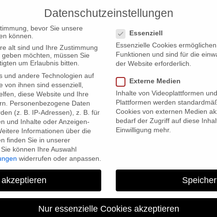
Datenschutzeinstellungen
PRODUCTIONS
Datenschutzeinstellungen
stimmung, bevor Sie unsere
Essenziell
en können.
Essenzielle Cookies ermögliche
re alt sind und Ihre Zustimmung
Funktionen und sind für die einw
ten geben möchten, müssen Sie
igten um Erlaubnis bitten.
der Website erforderlich.
s und andere Technologien auf
 Festival Selections and Award Nomination
Externe Medien
e von ihnen sind essenziell,
Inhalte von Videoplattformen un
lfen, diese Website und Ihre
Plattformen werden standardmäß
rn.
Personenbezogene Daten
Cookies von externen Medien akz
en (z. B. IP-Adressen), z. B. für
bedarf der Zugriff auf diese Inha
en und Inhalte oder Anzeigen-
Einwilligung mehr.
eitere Informationen über die
 finden Sie in unserer
Sie können Ihre Auswahl
lungen
widerrufen oder anpassen.
THE ART OF MUSEUMS – Festi
 akzeptieren
Speicher
Award Nomina
Nur essenzielle Cookies akzeptieren