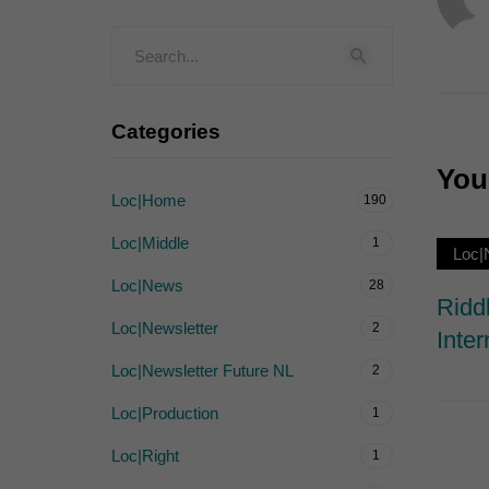
Externe Medien (
Inhalte von Videoplattf
akzeptiert werden, bedarf
Categories
powered by Borlabs Cook
You 
Loc|Home
190
Loc|Middle
1
Loc|
Loc|News
28
Ridd
Loc|Newsletter
2
Inter
Loc|Newsletter Future NL
2
Loc|Production
1
Loc|Right
1