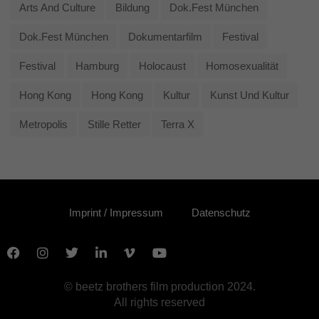
Arts And Culture
Bildung
Dok.fest München
Dok.fest München
Dokumentarfilm
Festival
Festival
Hamburg
Holocaust
Homosexualität
Hong Kong
Hong Kong
Kultur
Kunst Und Kultur
Metropolis
Stille Retter
Terra X
Imprint / Impressum
Datenschutz
© beetz brothers film production 2024.
All rights reserved