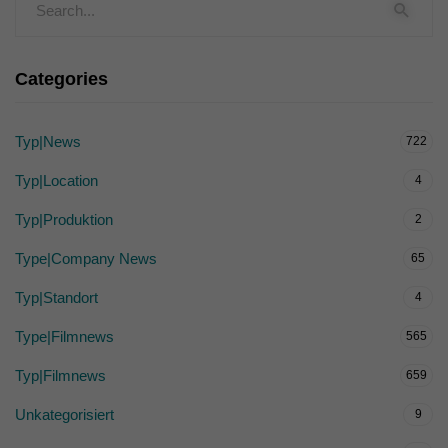
Categories
Typ|News
722
Typ|Location
4
Typ|Produktion
2
Type|Company News
65
Typ|Standort
4
Type|Filmnews
565
Typ|Filmnews
659
Unkategorisiert
9