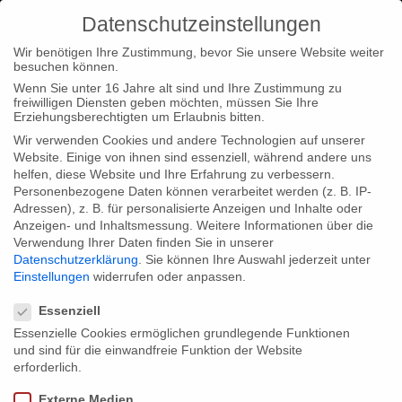
Datenschutzeinstellungen
Wir benötigen Ihre Zustimmung, bevor Sie unsere Website weiter
besuchen können.
Wenn Sie unter 16 Jahre alt sind und Ihre Zustimmung zu
freiwilligen Diensten geben möchten, müssen Sie Ihre
Home
Typ|News
Typ|Filmnews
Tabakmädchen beim
Erziehungsberechtigten um Erlaubnis bitten.
International Human Rights Film Festival Paris
Wir verwenden Cookies und andere Technologien auf unserer
Website. Einige von ihnen sind essenziell, während andere uns
helfen, diese Website und Ihre Erfahrung zu verbessern.
Personenbezogene Daten können verarbeitet werden (z. B. IP-
Adressen), z. B. für personalisierte Anzeigen und Inhalte oder
Anzeigen- und Inhaltsmessung.
Weitere Informationen über die
Verwendung Ihrer Daten finden Sie in unserer
Tabakmädchen beim International
Datenschutzerklärung
.
Sie können Ihre Auswahl jederzeit unter
Human Rights Film Festival Paris
Einstellungen
widerrufen oder anpassen.
Datenschutzeinstellungen
Essenziell
Essenzielle Cookies ermöglichen grundlegende Funktionen
Wir freuen uns sehr, dass unser Film Tabakmädchen beim
und sind für die einwandfreie Funktion der Website
International Human Rights Film Festival Paris eingeladen
erforderlich.
wurde.
Externe Medien