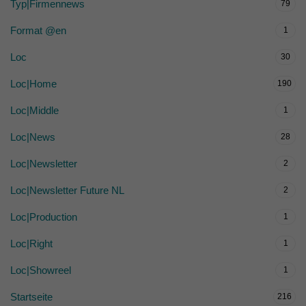
Typ|Firmennews
79
Format @en
1
Loc
30
Loc|Home
190
Loc|Middle
1
Loc|News
28
Loc|Newsletter
2
Loc|Newsletter Future NL
2
Loc|Production
1
Loc|Right
1
Loc|Showreel
1
Startseite
216