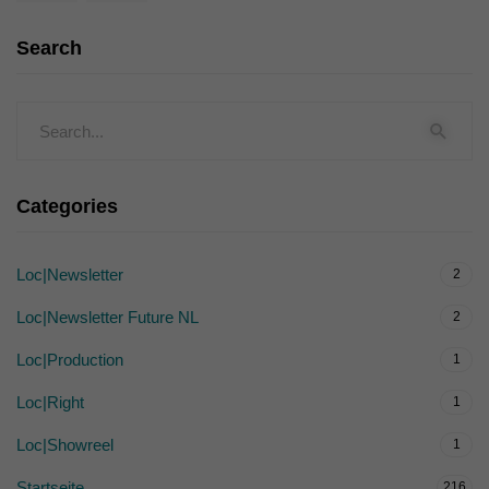
Search
Categories
Loc|Newsletter
2
Loc|Newsletter Future NL
2
Loc|Production
1
Loc|Right
1
Loc|Showreel
1
Startseite
216