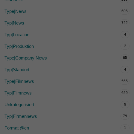
Type|News
606
Typ|News
722
Typ|Location
4
Typ|Produktion
2
Type|Company News
65
Typ|Standort
4
Type|Filmnews
565
Typ|Filmnews
659
Unkategorisiert
9
Typ|Firmennews
79
Format @en
1