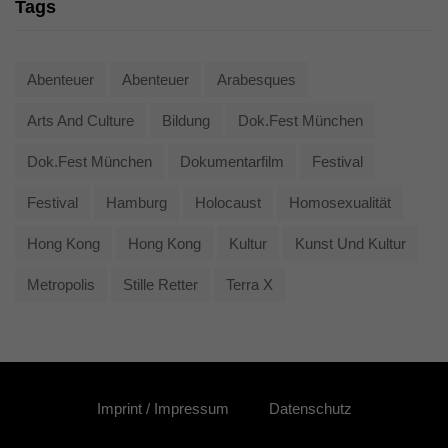
Tags
Abenteuer
Abenteuer
Arabesques
Arts And Culture
Bildung
Dok.fest München
Dok.fest München
Dokumentarfilm
Festival
Festival
Hamburg
Holocaust
Homosexualität
Hong Kong
Hong Kong
Kultur
Kunst Und Kultur
Metropolis
Stille Retter
Terra X
Imprint / Impressum
Datenschutz