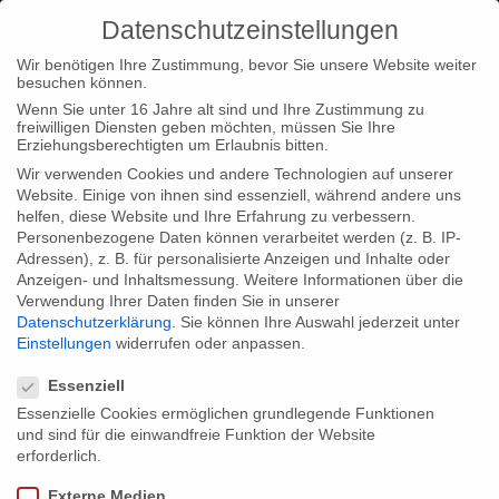
Datenschutzeinstellungen
Wir benötigen Ihre Zustimmung, bevor Sie unsere Website weiter
besuchen können.
Wenn Sie unter 16 Jahre alt sind und Ihre Zustimmung zu
freiwilligen Diensten geben möchten, müssen Sie Ihre
Home
Typ|News
Unser Cross Media Team beim Sheffield
Erziehungsberechtigten um Erlaubnis bitten.
Documentary Festival
Wir verwenden Cookies und andere Technologien auf unserer
Website. Einige von ihnen sind essenziell, während andere uns
helfen, diese Website und Ihre Erfahrung zu verbessern.
Personenbezogene Daten können verarbeitet werden (z. B. IP-
Adressen), z. B. für personalisierte Anzeigen und Inhalte oder
Anzeigen- und Inhaltsmessung.
Weitere Informationen über die
Verwendung Ihrer Daten finden Sie in unserer
Unser Cross Media Team beim Sheffield
Datenschutzerklärung
.
Sie können Ihre Auswahl jederzeit unter
Documentary Festival
Einstellungen
widerrufen oder anpassen.
Datenschutzeinstellungen
Essenziell
Essenzielle Cookies ermöglichen grundlegende Funktionen
Auf dem diesjährigen Doc/Fest für neue cross-mediale Formate
und sind für die einwandfreie Funktion der Website
in Sheffield vom 12. – 16.Juni 2013 wird unser Producer Georg
erforderlich.
Tschurtschenthaler unter anderem als Moderator durch die
Externe Medien