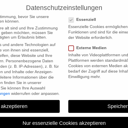
Datenschutzeinstellungen
PRODUCTIONS
Datenschutzeinstellungen
stimmung, bevor Sie unsere
Essenziell
en können.
Essenzielle Cookies ermögliche
re alt sind und Ihre Zustimmung
Funktionen und sind für die einw
ten geben möchten, müssen Sie
igten um Erlaubnis bitten.
der Website erforderlich.
s und andere Technologien auf
s!”
Externe Medien
e von ihnen sind essenziell,
Inhalte von Videoplattformen un
lfen, diese Website und Ihre
Plattformen werden standardmäß
rn.
Personenbezogene Daten
Cookies von externen Medien akz
en (z. B. IP-Adressen), z. B. für
bedarf der Zugriff auf diese Inha
en und Inhalte oder Anzeigen-
Einwilligung mehr.
eitere Informationen über die
 finden Sie in unserer
Sie können Ihre Auswahl
lungen
widerrufen oder anpassen.
Premiere in Paris “Fare
 akzeptieren
Speicher
Nur essenzielle Cookies akzeptieren