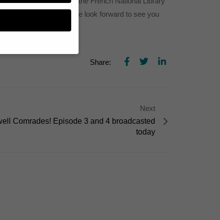
” will be celebrated at the French National Library
e Films and L’histoire. We look forward to see you
Share:
n, müssen Sie Ihre
essenziell, während
n können verarbeitet
Next
d Inhaltsmessung.
lärung
.
ell Comrades! Episode 3 and 4 broadcasted
zu ganzen Kategorien
today
hlen.
Zurück
te erforderlich.