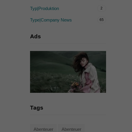
Typ|Produktion
2
Type|Company News
65
Ads
Tags
Abenteuer
Abenteuer