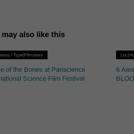
7)
ormen und Social-Media-Plattformen werden standardmäßig blockiert. Wenn Cookie
 der Zugriff auf diese Inhalte keiner manuellen Einwilligung mehr.
Cookie-Informationen anzeigen
may also like this
ie
News
/
Type|Filmnews
Loc|H
le of the Bones at Pariscience
6 Aw
national Science Film Festival
BLO