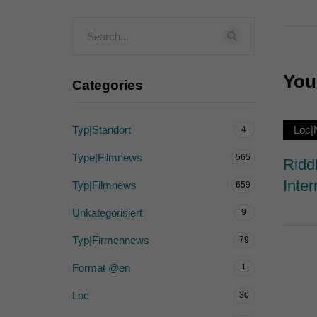
Externe Medien (
Inhalte von Videoplattf
akzeptiert werden, bedarf
You 
Categories
powered by Borlabs Cook
Typ|Standort
Loc|
4
Type|Filmnews
565
Ridd
Inter
Typ|Filmnews
659
Unkategorisiert
9
Typ|Firmennews
79
Format @en
1
Loc
30