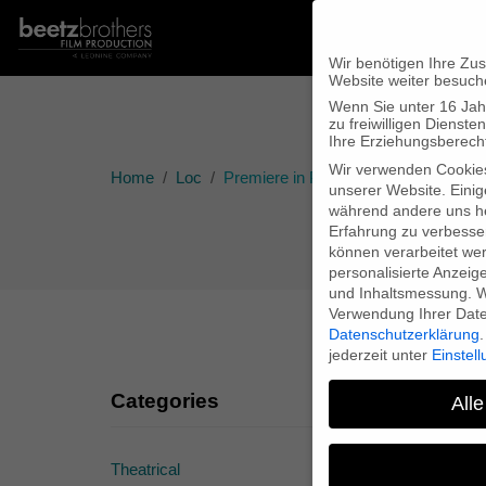
Wir benötigen Ihre Zu
Website weiter besuch
Wenn Sie unter 16 Jah
zu freiwilligen Diens
Ihre Erziehungsberecht
Wir verwenden Cookie
Home
Loc
Premiere in Paris “Farewell Comrade
unserer Website. Einig
während andere uns he
Erfahrung zu verbesse
können verarbeitet werd
personalisierte Anzeig
und Inhaltsmessung.
W
Verwendung Ihrer Daten
Datenschutzerklärung
.
jederzeit unter
Einstel
Categories
Alle
Theatrical