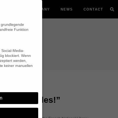
VOD
COMPANY
NEWS
CONTACT
n grundlegende
andfreie Funktion
d Social-Media-
ig blockiert. Wenn
eptiert werden,
lte keiner manuellen
well Comrades!”
n