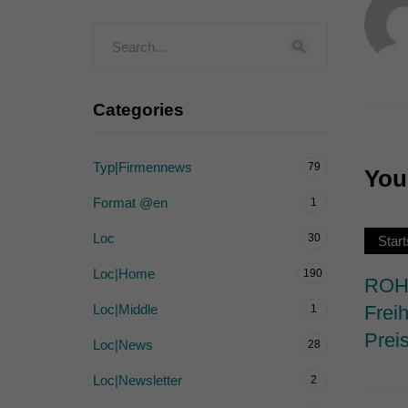
Externe Medien (
Inhalte von Videoplattf
akzeptiert werden, bedarf
Categories
powered by Borlabs Cook
Typ|Firmennews
79
You 
Format @en
1
Loc
30
Start
Loc|Home
190
ROHW
Loc|Middle
Frei
1
Prei
Loc|News
28
Loc|Newsletter
2