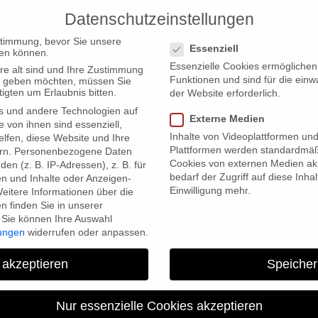
Datenschutzeinstellungen
PRODUCTIONS
Datenschutzeinstellungen
stimmung, bevor Sie unsere
Essenziell
en können.
Essenzielle Cookies ermögliche
re alt sind und Ihre Zustimmung
Funktionen und sind für die einw
ten geben möchten, müssen Sie
igten um Erlaubnis bitten.
der Website erforderlich.
s und andere Technologien auf
rt!
Externe Medien
e von ihnen sind essenziell,
Inhalte von Videoplattformen un
lfen, diese Website und Ihre
Plattformen werden standardmäß
rn.
Personenbezogene Daten
Cookies von externen Medien akz
en (z. B. IP-Adressen), z. B. für
bedarf der Zugriff auf diese Inha
en und Inhalte oder Anzeigen-
Einwilligung mehr.
eitere Informationen über die
 finden Sie in unserer
Sie können Ihre Auswahl
lungen
widerrufen oder anpassen.
“Open Heart” für Osca
 akzeptieren
Speicher
Nur essenzielle Cookies akzeptieren