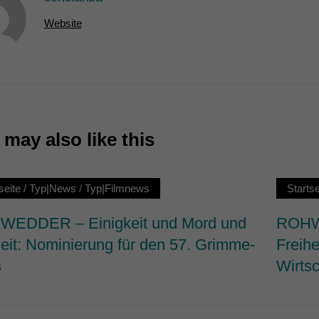
7)
Website
ormen und Social-Media-Plattformen werden standardmäßig blockiert. Wenn Cookie
 der Zugriff auf diese Inhalte keiner manuellen Einwilligung mehr.
Cookie-Informationen anzeigen
ie
may also like this
seite
/
Typ|News
/
Typ|Filmnews
Startse
EDDER – Einigkeit und Mord und
ROHWE
heit: Nominierung für den 57. Grimme-
Freihe
s
Wirtsc