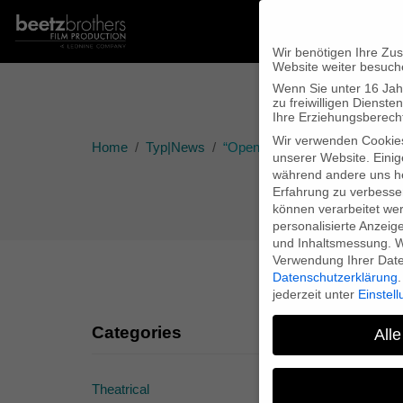
Wir benötigen Ihre Zu
Website weiter besuch
Wenn Sie unter 16 Jah
zu freiwilligen Diens
Ihre Erziehungsberecht
Wir verwenden Cookie
Home
Typ|News
“Open Heart” für Oscar nominie
unserer Website. Einig
während andere uns he
Erfahrung zu verbesse
können verarbeitet werd
personalisierte Anzeig
und Inhaltsmessung.
W
Verwendung Ihrer Daten
Datenschutzerklärung
.
jederzeit unter
Einstel
Categories
Alle
Theatrical