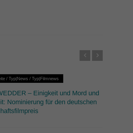
Externe Medien
s von externen Medien
Datenschutzerklärung
ite
/
Typ|News
/
Typ|Filmnews
Startseit
DDER – Einigkeit und Mord und
Why We 
it: Nominierung für den deutschen
dem Fi
haftsfilmpreis