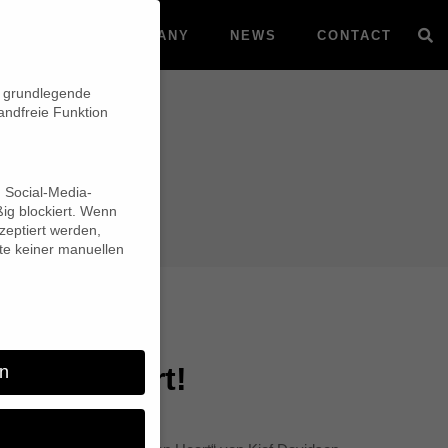
VOD
COMPANY
NEWS
CONTACT
n grundlegende
andfreie Funktion
d Social-Media-
ig blockiert. Wenn
eptiert werden,
lte keiner manuellen
r nominiert!
n