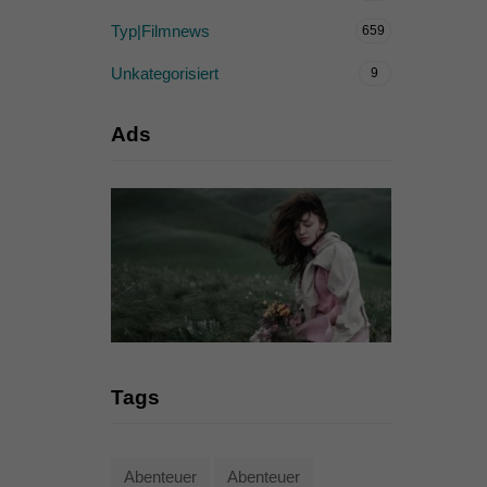
Typ|Filmnews
659
Unkategorisiert
9
Ads
Tags
Abenteuer
Abenteuer