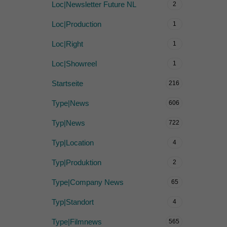
Loc|Newsletter Future NL
2
Loc|Production
1
Loc|Right
1
Loc|Showreel
1
Startseite
216
Type|News
606
Typ|News
722
Typ|Location
4
Typ|Produktion
2
Type|Company News
65
Typ|Standort
4
Type|Filmnews
565