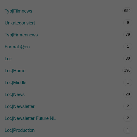
Typ|Filmnews
659
Unkategorisiert
9
Typ|Firmennews
79
Format @en
1
Loc
30
Loc|Home
190
Loc|Middle
1
Loc|News
28
Loc|Newsletter
2
Loc|Newsletter Future NL
2
Loc|Production
1