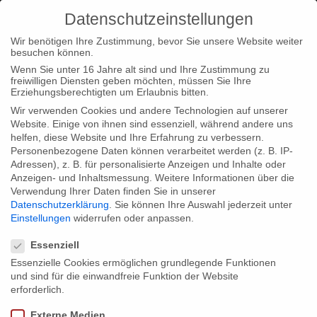
Datenschutzeinstellungen
Wir benötigen Ihre Zustimmung, bevor Sie unsere Website weiter
besuchen können.
Wenn Sie unter 16 Jahre alt sind und Ihre Zustimmung zu
freiwilligen Diensten geben möchten, müssen Sie Ihre
Home
Typ|News
NAFA Filmfestival Arhus
Erziehungsberechtigten um Erlaubnis bitten.
Wir verwenden Cookies und andere Technologien auf unserer
Website. Einige von ihnen sind essenziell, während andere uns
helfen, diese Website und Ihre Erfahrung zu verbessern.
Personenbezogene Daten können verarbeitet werden (z. B. IP-
Adressen), z. B. für personalisierte Anzeigen und Inhalte oder
NAFA Filmfestival Arhus
Anzeigen- und Inhaltsmessung.
Weitere Informationen über die
Verwendung Ihrer Daten finden Sie in unserer
Datenschutzerklärung
.
Sie können Ihre Auswahl jederzeit unter
Einstellungen
widerrufen oder anpassen.
Unser Film Tabakmädchen ist auf seiner Festivalreise kaum zu
Datenschutzeinstellungen
stoppen. Vom 30. August bis 01. September findet in
Essenziell
Arhus/Dänemark das NAFA Filmfestival statt, wo der Film zu
Essenzielle Cookies ermöglichen grundlegende Funktionen
und sind für die einwandfreie Funktion der Website
sehen sein wird.
erforderlich.
Externe Medien