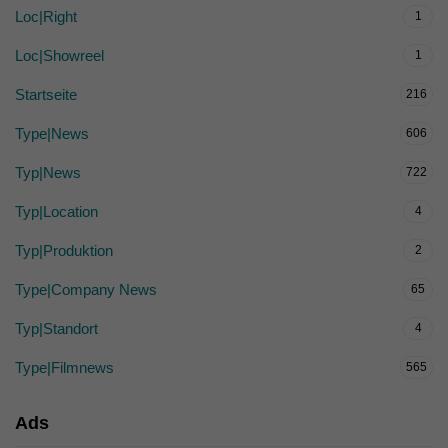
Loc|Right
1
Loc|Showreel
1
Startseite
216
Type|News
606
Typ|News
722
Typ|Location
4
Typ|Produktion
2
Type|Company News
65
Typ|Standort
4
Type|Filmnews
565
Ads