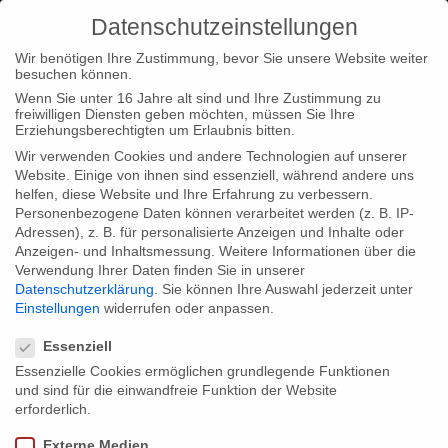
Datenschutzeinstellungen
Wir benötigen Ihre Zustimmung, bevor Sie unsere Website weiter
besuchen können.
Wenn Sie unter 16 Jahre alt sind und Ihre Zustimmung zu
freiwilligen Diensten geben möchten, müssen Sie Ihre
Home
Type|News
“Mysterious Marinas” in production
Erziehungsberechtigten um Erlaubnis bitten.
Wir verwenden Cookies und andere Technologien auf unserer
Website. Einige von ihnen sind essenziell, während andere uns
helfen, diese Website und Ihre Erfahrung zu verbessern.
Personenbezogene Daten können verarbeitet werden (z. B. IP-
Adressen), z. B. für personalisierte Anzeigen und Inhalte oder
“Mysterious Marinas” in production
Anzeigen- und Inhaltsmessung.
Weitere Informationen über die
Verwendung Ihrer Daten finden Sie in unserer
Datenschutzerklärung
.
Sie können Ihre Auswahl jederzeit unter
Einstellungen
widerrufen oder anpassen.
“Mysterious Marinas” launched successfully: we just completed
Datenschutzeinstellungen
our filming in Alaska and Spitzsbergen and are now looking
Essenziell
forward to discover La Rochelle and Cadiz this September.
Essenzielle Cookies ermöglichen grundlegende Funktionen
und sind für die einwandfreie Funktion der Website
erforderlich.
Share:
Externe Medien