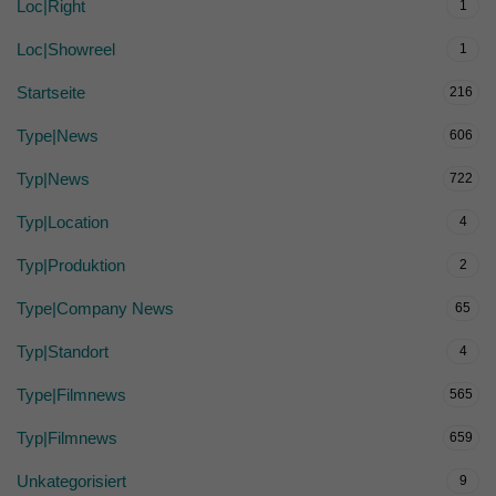
Loc|Right
1
Loc|Showreel
1
Startseite
216
Type|News
606
Typ|News
722
Typ|Location
4
Typ|Produktion
2
Type|Company News
65
Typ|Standort
4
Type|Filmnews
565
Typ|Filmnews
659
Unkategorisiert
9