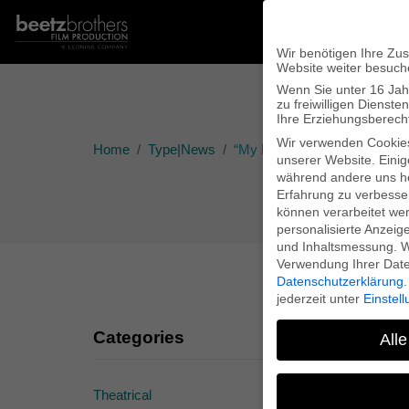
Wir benötigen Ihre Zu
Website weiter besuch
Wenn Sie unter 16 Jah
zu freiwilligen Diens
Ihre Erziehungsberecht
Wir verwenden Cookie
Home
Type|News
“My Heart of Darkness” on t
unserer Website. Einig
während andere uns he
Erfahrung zu verbesse
können verarbeitet werd
personalisierte Anzeig
und Inhaltsmessung.
W
Verwendung Ihrer Daten
Datenschutzerklärung
.
jederzeit unter
Einstel
Categories
Alle
Theatrical