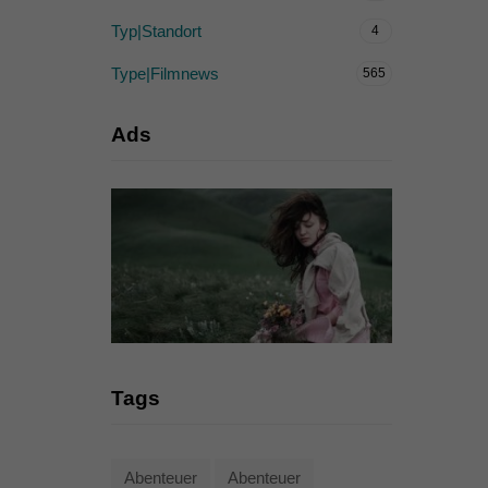
Typ|Standort
4
Type|Filmnews
565
Ads
Tags
Abenteuer
Abenteuer