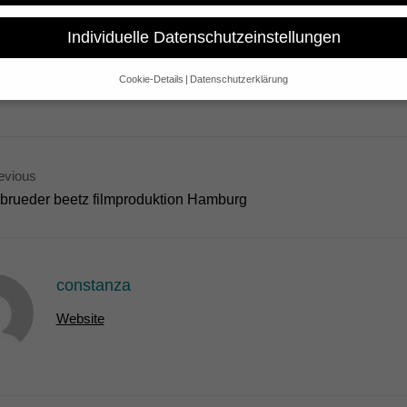
dish coproduction “My Heart of Darkness” will be screened on the T
rom 8 to 13 March 2011. More information on the website of the festiva
Individuelle Datenschutzeinstellungen
Cookie-Details
Datenschutzerklärung
Datenschutzeinstellungen
e alt sind und Ihre Zustimmung zu freiwilligen Diensten geben möchte
 um Erlaubnis bitten.
 und andere Technologien auf unserer Website. Einige von ihnen sind 
evious
se Website und Ihre Erfahrung zu verbessern.
Personenbezogene Date
brueder beetz filmproduktion Hamburg
sen), z. B. für personalisierte Anzeigen und Inhalte oder Anzeigen- un
 über die Verwendung Ihrer Daten finden Sie in unserer
Datenschutzerk
bersicht über alle verwendeten Cookies. Sie können Ihre Einwilligung 
re Informationen anzeigen lassen und so nur bestimmte Cookies auswä
constanza
Speichern
Nur essenzielle Cookies akzeptieren
Website
gen
glichen grundlegende Funktionen und sind für die einwandfreie Funktion der Websi
Cookie-Informationen anzeigen