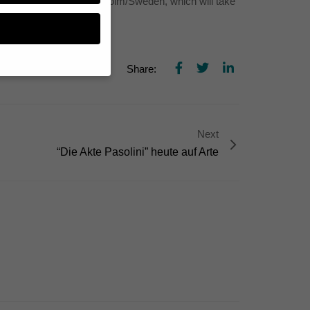
empo Festival in Stockholm/Sweden, which will take
l:
Share:
n, müssen Sie Ihre
essenziell, während
Next
n können verarbeitet
“Die Akte Pasolini” heute auf Arte
d Inhaltsmessung.
lärung
.
zu ganzen Kategorien
hlen.
Zurück
te erforderlich.