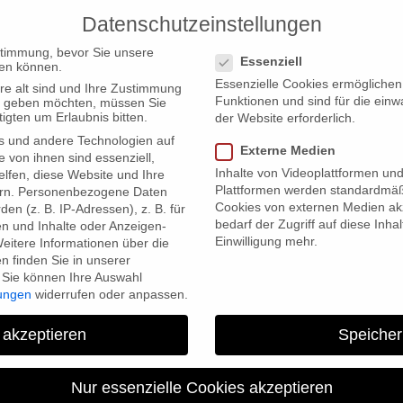
Datenschutzeinstellungen
PRODUCTIONS
Datenschutzeinstellungen
stimmung, bevor Sie unsere
Essenziell
en können.
Essenzielle Cookies ermögliche
re alt sind und Ihre Zustimmung
Funktionen und sind für die einw
ten geben möchten, müssen Sie
igten um Erlaubnis bitten.
der Website erforderlich.
s und andere Technologien auf
he Tempo Festival
Externe Medien
e von ihnen sind essenziell,
Inhalte von Videoplattformen un
lfen, diese Website und Ihre
Plattformen werden standardmäß
rn.
Personenbezogene Daten
Cookies von externen Medien akz
en (z. B. IP-Adressen), z. B. für
bedarf der Zugriff auf diese Inha
en und Inhalte oder Anzeigen-
Einwilligung mehr.
eitere Informationen über die
 finden Sie in unserer
Sie können Ihre Auswahl
lungen
widerrufen oder anpassen.
“My Heart of Darkness” on 
 akzeptieren
Speicher
Nur essenzielle Cookies akzeptieren