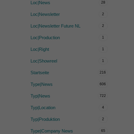
Loc|News
28
Loc|Newsletter
2
Loc|Newsletter Future NL
2
Loc|Production
1
Loc|Right
1
Loc|Showreel
1
Startseite
216
Type|News
606
Typ|News
722
Typ|Location
4
Typ|Produktion
2
Type|Company News
65