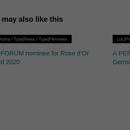
7)
may also like this
ormen und Social-Media-Plattformen werden standardmäßig blockiert. Wenn Cookie
 der Zugriff auf diese Inhalte keiner manuellen Einwilligung mehr.
Cookie-Informationen anzeigen
|Home
/
Type|News
/
Type|Filmnews
Loc|Pr
ie
FORUM nominee for Rose d’Or
A PER
d 2020
Germa