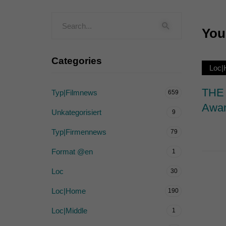
Externe Medien (
You 
Inhalte von Videoplattf
akzeptiert werden, bedarf
Categories
Loc
powered by Borlabs Cook
THE 
Typ|Filmnews
659
Awar
Unkategorisiert
9
Typ|Firmennews
79
Format @en
1
Loc
30
Loc|Home
190
Loc|Middle
1