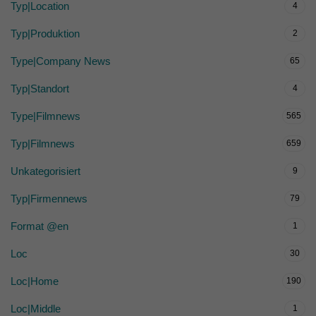
Typ|Location
4
Typ|Produktion
2
Type|Company News
65
Typ|Standort
4
Type|Filmnews
565
Typ|Filmnews
659
Unkategorisiert
9
Typ|Firmennews
79
Format @en
1
Loc
30
Loc|Home
190
Loc|Middle
1