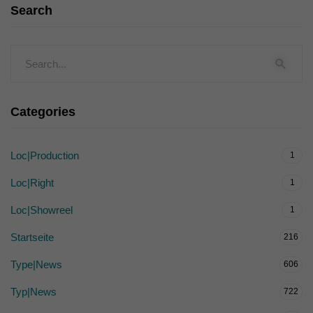
Search
Categories
Loc|Production
1
Loc|Right
1
Loc|Showreel
1
Startseite
216
Type|News
606
Typ|News
722