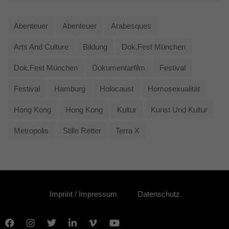
Abenteuer
Abenteuer
Arabesques
Arts And Culture
Bildung
Dok.fest München
Dok.fest München
Dokumentarfilm
Festival
Festival
Hamburg
Holocaust
Homosexualität
Hong Kong
Hong Kong
Kultur
Kunst Und Kultur
Metropolis
Stille Retter
Terra X
Imprint / Impressum
Datenschutz