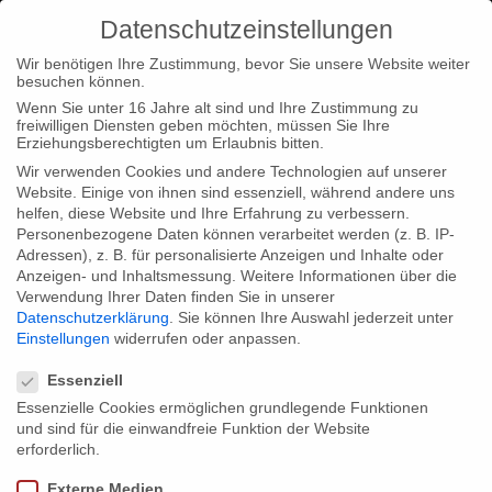
Datenschutzeinstellungen
Wir benötigen Ihre Zustimmung, bevor Sie unsere Website weiter
besuchen können.
Wenn Sie unter 16 Jahre alt sind und Ihre Zustimmung zu
freiwilligen Diensten geben möchten, müssen Sie Ihre
Home
Typ|News
“Mord im Hause Medici” –
Erziehungsberechtigten um Erlaubnis bitten.
Erstausstrahlung auf Arte
Wir verwenden Cookies und andere Technologien auf unserer
Website. Einige von ihnen sind essenziell, während andere uns
helfen, diese Website und Ihre Erfahrung zu verbessern.
Personenbezogene Daten können verarbeitet werden (z. B. IP-
Adressen), z. B. für personalisierte Anzeigen und Inhalte oder
Anzeigen- und Inhaltsmessung.
Weitere Informationen über die
Verwendung Ihrer Daten finden Sie in unserer
“Mord im Hause Medici” –
Datenschutzerklärung
.
Sie können Ihre Auswahl jederzeit unter
Erstausstrahlung auf Arte
Einstellungen
widerrufen oder anpassen.
Datenschutzeinstellungen
Essenziell
Essenzielle Cookies ermöglichen grundlegende Funktionen
Es ist das größte forensische Projekt aller Zeiten: Eine
und sind für die einwandfreie Funktion der Website
internationale Forschergruppe geht den Gerüchten über Intrigen
erforderlich.
und Mord innerhalb der Medici-Dynastie auf den Grund. Mit
Externe Medien