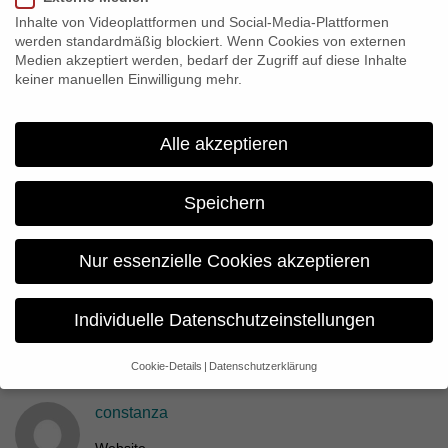
Gobierno de Chile – Consejo Nacional de la Cultura y las Artes,
Inhalte von Videoplattformen und Social-Media-Plattformen
CECC und Cine Sur, ist für den Grimme-Preis 2012 nominiert.
werden standardmäßig blockiert. Wenn Cookies von externen
Medien akzeptiert werden, bedarf der Zugriff auf diese Inhalte
keiner manuellen Einwilligung mehr.
Share:
Alle akzeptieren
Previous
“Lebt wohl, Genossen! (Interactive)” für FIPA-
Speichern
Wettbewerb nominiert
Nur essenzielle Cookies akzeptieren
Next
5 x György Dalos’ Buch “Lebt wohl, Genossen!” zu
Individuelle Datenschutzeinstellungen
gewinnen
Cookie-Details
Datenschutzerklärung
Datenschutzeinstellungen
constanza
Wenn Sie unter 16 Jahre alt sind und Ihre Zustimmung zu
freiwilligen Diensten geben möchten, müssen Sie Ihre