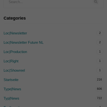
Categories
Loc|Newsletter
2
Loc|Newsletter Future NL
2
Loc|Production
1
Loc|Right
1
Loc|Showreel
1
Startseite
216
Type|News
606
Typ|News
722