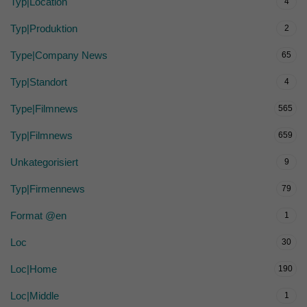
Typ|Location
4
Typ|Produktion
2
Type|Company News
65
Typ|Standort
4
Type|Filmnews
565
Typ|Filmnews
659
Unkategorisiert
9
Typ|Firmennews
79
Format @en
1
Loc
30
Loc|Home
190
Loc|Middle
1