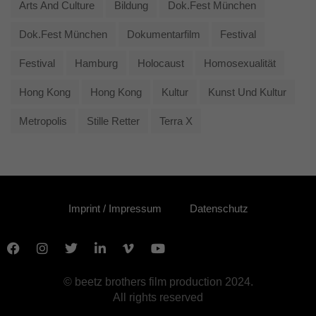
Arts And Culture
Bildung
Dok.fest München
Dok.fest München
Dokumentarfilm
Festival
Festival
Hamburg
Holocaust
Homosexualität
Hong Kong
Hong Kong
Kultur
Kunst Und Kultur
Metropolis
Stille Retter
Terra X
Imprint / Impressum
Datenschutz
© beetz brothers film production 2024.
All rights reserved