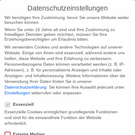
Datenschutzeinstellungen
Wir benötigen Ihre Zustimmung, bevor Sie unsere Website weiter
besuchen können.
Wenn Sie unter 16 Jahre alt sind und Ihre Zustimmung zu
freiwilligen Diensten geben möchten, müssen Sie Ihre
Home
Typ|News
“Mein Leben mit Carlos” für Grimme-
Erziehungsberechtigten um Erlaubnis bitten.
Preis nominiert
Wir verwenden Cookies und andere Technologien auf unserer
Website. Einige von ihnen sind essenziell, während andere uns
helfen, diese Website und Ihre Erfahrung zu verbessern.
Personenbezogene Daten können verarbeitet werden (z. B. IP-
Adressen), z. B. für personalisierte Anzeigen und Inhalte oder
Anzeigen- und Inhaltsmessung.
Weitere Informationen über die
Verwendung Ihrer Daten finden Sie in unserer
“Mein Leben mit Carlos” für Grimme-
Datenschutzerklärung
.
Sie können Ihre Auswahl jederzeit unter
Preis nominiert
Einstellungen
widerrufen oder anpassen.
Datenschutzeinstellungen
Essenziell
Essenzielle Cookies ermöglichen grundlegende Funktionen
Eine freudige Nachricht erreicht uns aus Marl! Unser
und sind für die einwandfreie Funktion der Website
Dokumentarfilm “Mein Leben mit Carlos”, gefördert von der
erforderlich.
Filmstiftung NRW, MEDIA, Programa Ibermedia, Corfo –
Externe Medien