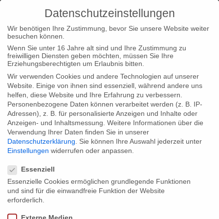
Datenschutzeinstellungen
Wir benötigen Ihre Zustimmung, bevor Sie unsere Website weiter
besuchen können.
Wenn Sie unter 16 Jahre alt sind und Ihre Zustimmung zu
freiwilligen Diensten geben möchten, müssen Sie Ihre
Home
Loc
Loc|Home
MAKE LOVE at Copenhagen TV
Erziehungsberechtigten um Erlaubnis bitten.
Festival 2014
Wir verwenden Cookies und andere Technologien auf unserer
Website. Einige von ihnen sind essenziell, während andere uns
helfen, diese Website und Ihre Erfahrung zu verbessern.
Personenbezogene Daten können verarbeitet werden (z. B. IP-
Adressen), z. B. für personalisierte Anzeigen und Inhalte oder
Anzeigen- und Inhaltsmessung.
Weitere Informationen über die
Verwendung Ihrer Daten finden Sie in unserer
MAKE LOVE at Copenhagen TV Festival
Datenschutzerklärung
.
Sie können Ihre Auswahl jederzeit unter
2014
Einstellungen
widerrufen oder anpassen.
Datenschutzeinstellungen
Essenziell
Essenzielle Cookies ermöglichen grundlegende Funktionen
MAKE LOVE goes abroad! Our succesful format MAKE LOVE
und sind für die einwandfreie Funktion der Website
will be introduced to TV-Professionals at the annual must-go
erforderlich.
event of the Danish television industry – the Copenhagen TV
Externe Medien