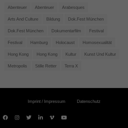
Abenteuer
Abenteuer
Arabesques
Arts And Culture
Bildung
Dok.fest München
Dok.fest München
Dokumentarfilm
Festival
Festival
Hamburg
Holocaust
Homosexualität
Hong Kong
Hong Kong
Kultur
Kunst Und Kultur
Metropolis
Stille Retter
Terra X
Imprint / Impressum
Datenschutz