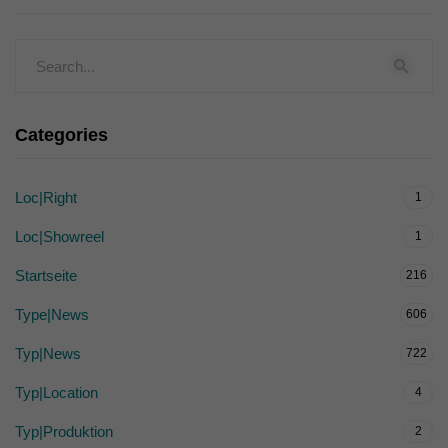
Categories
Loc|Right
1
Loc|Showreel
1
Startseite
216
Type|News
606
Typ|News
722
Typ|Location
4
Typ|Produktion
2