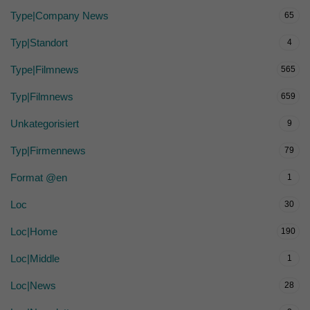
Type|Company News
65
Typ|Standort
4
Type|Filmnews
565
Typ|Filmnews
659
Unkategorisiert
9
Typ|Firmennews
79
Format @en
1
Loc
30
Loc|Home
190
Loc|Middle
1
Loc|News
28