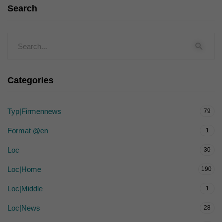
Search
Categories
Typ|Firmennews
79
Format @en
1
Loc
30
Loc|Home
190
Loc|Middle
1
Loc|News
28