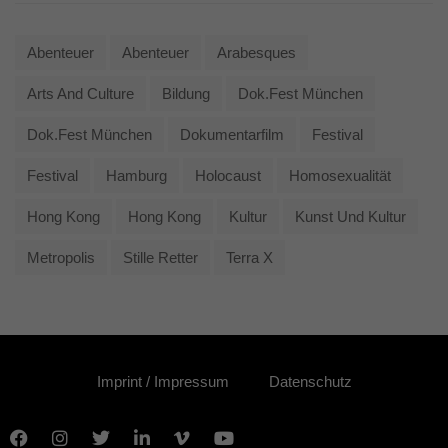
Abenteuer
Abenteuer
Arabesques
Arts And Culture
Bildung
Dok.fest München
Dok.fest München
Dokumentarfilm
Festival
Festival
Hamburg
Holocaust
Homosexualität
Hong Kong
Hong Kong
Kultur
Kunst Und Kultur
Metropolis
Stille Retter
Terra X
Imprint / Impressum
Datenschutz