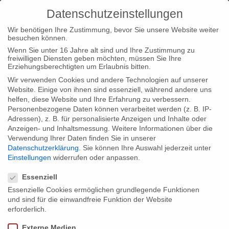
Datenschutzeinstellungen
Wir benötigen Ihre Zustimmung, bevor Sie unsere Website weiter
besuchen können.
Wenn Sie unter 16 Jahre alt sind und Ihre Zustimmung zu
freiwilligen Diensten geben möchten, müssen Sie Ihre
Home
Typ|News
“Lebt wohl, Genossen! (Interactive)”
Erziehungsberechtigten um Erlaubnis bitten.
unterwegs in London und Leipzig
Wir verwenden Cookies und andere Technologien auf unserer
Website. Einige von ihnen sind essenziell, während andere uns
helfen, diese Website und Ihre Erfahrung zu verbessern.
Personenbezogene Daten können verarbeitet werden (z. B. IP-
Adressen), z. B. für personalisierte Anzeigen und Inhalte oder
Anzeigen- und Inhaltsmessung.
Weitere Informationen über die
Verwendung Ihrer Daten finden Sie in unserer
“Lebt wohl, Genossen! (Interactive)”
Datenschutzerklärung
.
Sie können Ihre Auswahl jederzeit unter
unterwegs in London und Leipzig
Einstellungen
widerrufen oder anpassen.
Datenschutzeinstellungen
Essenziell
Essenzielle Cookies ermöglichen grundlegende Funktionen
Unser historisches Webformat zum Arte Medienevent über den
und sind für die einwandfreie Funktion der Website
Zusammenbruch der Sowjetunion geht auf Reisen! An folgenden
erforderlich.
Terminen stellen wir Ihnen dieses einmalige cross-media
Externe Medien