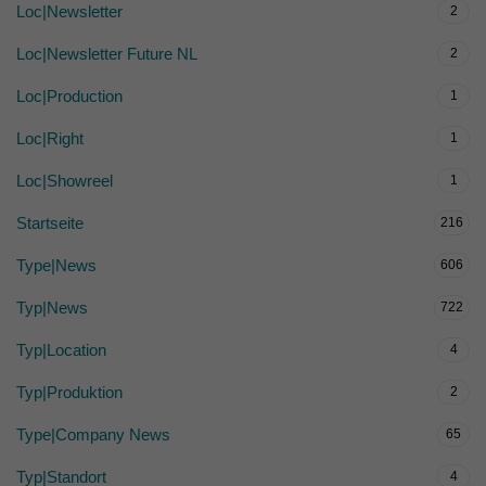
Loc|Newsletter
2
Loc|Newsletter Future NL
2
Loc|Production
1
Loc|Right
1
Loc|Showreel
1
Startseite
216
Type|News
606
Typ|News
722
Typ|Location
4
Typ|Produktion
2
Type|Company News
65
Typ|Standort
4