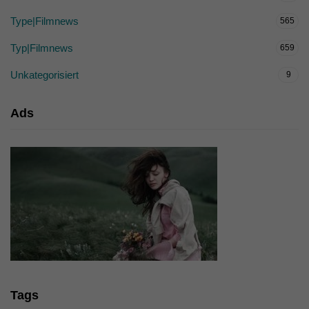
Type|Filmnews
565
Typ|Filmnews
659
Unkategorisiert
9
Ads
Tags