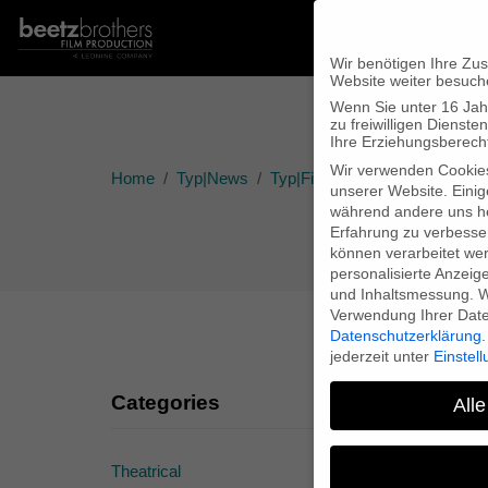
Wir benötigen Ihre Zu
Website weiter besuch
Wenn Sie unter 16 Jah
zu freiwilligen Diens
Ihre Erziehungsberecht
Wir verwenden Cookie
Home
Typ|News
Typ|Firmennews
“Lebt wohl
unserer Website. Einig
während andere uns he
Erfahrung zu verbesse
können verarbeitet werd
personalisierte Anzeig
und Inhaltsmessung.
W
Verwendung Ihrer Daten
Datenschutzerklärung
.
jederzeit unter
Einstel
Categories
“L
Alle
Theatrical