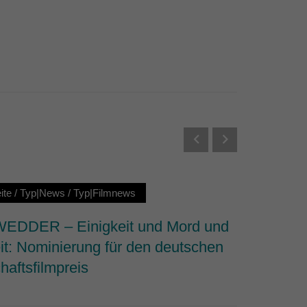
Externe Medien
s von externen Medien
Datenschutzerklärung
ite
/
Typ|News
/
Typ|Filmnews
Startseit
DDER – Einigkeit und Mord und
Why We 
it: Nominierung für den deutschen
dem Fi
haftsfilmpreis