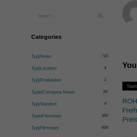
Externe Medien (
Inhalte von Videoplattf
akzeptiert werden, bedarf
Categories
powered by Borlabs Cook
Typ|News
722
You 
Typ|Location
4
Typ|Produktion
2
Start
Type|Company News
65
ROHW
Typ|Standort
4
Frei
Type|Filmnews
565
Prei
Typ|Filmnews
659