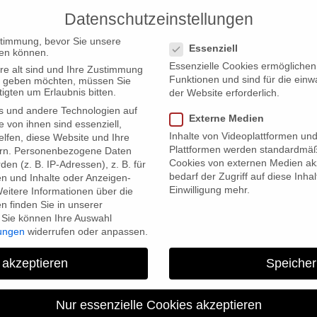
Datenschutzeinstellungen
PRODUCTIONS
Datenschutzeinstellungen
stimmung, bevor Sie unsere
Essenziell
en können.
Essenzielle Cookies ermögliche
re alt sind und Ihre Zustimmung
Funktionen und sind für die einw
ten geben möchten, müssen Sie
igten um Erlaubnis bitten.
der Website erforderlich.
s und andere Technologien auf
, Genossen! Interactive” beim TOP:Talente Branchentreff in Leipzig
Externe Medien
e von ihnen sind essenziell,
Inhalte von Videoplattformen un
lfen, diese Website und Ihre
Plattformen werden standardmäß
rn.
Personenbezogene Daten
Cookies von externen Medien akz
en (z. B. IP-Adressen), z. B. für
bedarf der Zugriff auf diese Inha
en und Inhalte oder Anzeigen-
Einwilligung mehr.
eitere Informationen über die
 finden Sie in unserer
Sie können Ihre Auswahl
lungen
widerrufen oder anpassen.
ebt wohl, Genossen! Interact
 akzeptieren
Speicher
Branchentreff in
Nur essenzielle Cookies akzeptieren