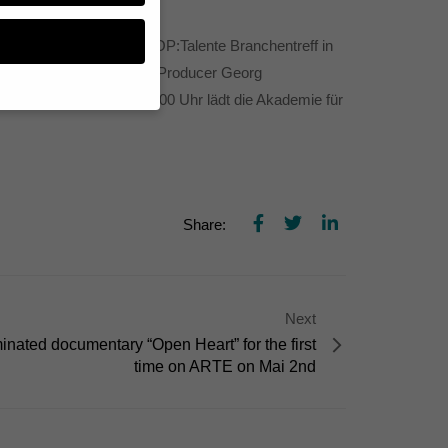
. September 2012 beim TOP:Talente Branchentreff in
Lebt wohl, Genossen!”, das Producer Georg
. Zwischen 17.00 und 19.00 Uhr lädt die Akademie für
n, müssen Sie Ihre
essenziell, während
n können verarbeitet
d Inhaltsmessung.
Share:
lärung
.
zu ganzen Kategorien
hlen.
Next
Zurück
nated documentary “Open Heart” for the first
time on ARTE on Mai 2nd
te erforderlich.