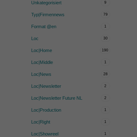
Unkategorisiert
9
Typ|Firmennews
79
Format @en
1
Loc
30
Loc|Home
190
Loc|Middle
1
Loc|News
28
Loc|Newsletter
2
Loc|Newsletter Future NL
2
Loc|Production
1
Loc|Right
1
Loc|Showreel
1