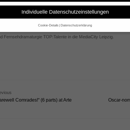
Individuelle Datenschutzeinstellungen
ediales Storytelling – Trend oder Vision” – diese Frage wird am 13
 diskutiert. Mit dabei ist unser preisgekröntes Interactive-Format “
Cookie-Details
Datenschutzerklärung
schenthaler in der internationalen Gesprächsrunde präsentieren wird
Datenschutzeinstellungen
d Fernsehdramaturgie TOP:Talente in die MediaCity Leipzig.
e alt sind und Ihre Zustimmung zu freiwilligen Diensten geben möchte
 um Erlaubnis bitten.
 und andere Technologien auf unserer Website. Einige von ihnen sind 
se Website und Ihre Erfahrung zu verbessern.
Personenbezogene Date
sen), z. B. für personalisierte Anzeigen und Inhalte oder Anzeigen- un
 über die Verwendung Ihrer Daten finden Sie in unserer
Datenschutzerk
bersicht über alle verwendeten Cookies. Sie können Ihre Einwilligung 
re Informationen anzeigen lassen und so nur bestimmte Cookies auswä
Speichern
Nur essenzielle Cookies akzeptieren
evious
arewell Comrades!“ (6 parts) at Arte
Oscar-nomi
gen
glichen grundlegende Funktionen und sind für die einwandfreie Funktion der Websi
Cookie-Informationen anzeigen