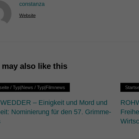
constanza
7)
Website
ormen und Social-Media-Plattformen werden standardmäßig blockiert. Wenn Cookie
 der Zugriff auf diese Inhalte keiner manuellen Einwilligung mehr.
Cookie-Informationen anzeigen
ie
may also like this
seite
/
Typ|News
/
Typ|Filmnews
Startse
EDDER – Einigkeit und Mord und
ROHWE
heit: Nominierung für den 57. Grimme-
Freihe
s
Wirtsc