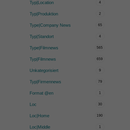
Typ|Location
4
Typ|Produktion
2
Type|Company News
65
Typ|Standort
4
Type|Filmnews
565
Typ|Filmnews
659
Unkategorisiert
9
Typ|Firmennews
79
Format @en
1
Loc
30
Loc|Home
190
Loc|Middle
1