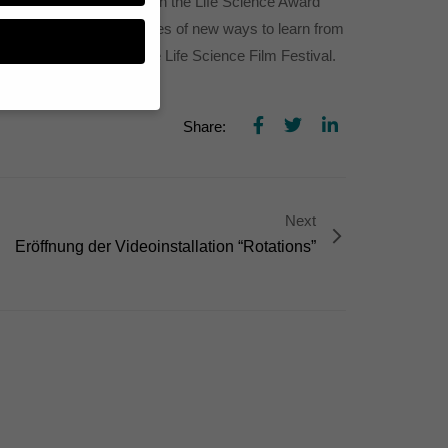
Nature” by André Rehse won the Life Science Award
g” through its “discoveries of new ways to learn from
Republic, as part of the Life Science Film Festival.
Share:
n, müssen Sie Ihre
essenziell, während
n können verarbeitet
Next
d Inhaltsmessung.
lärung
.
Eröffnung der Videoinstallation “Rotations”
zu ganzen Kategorien
hlen.
Zurück
te erforderlich.