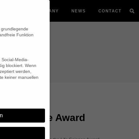
VOD
COMPANY
NEWS
CONTACT
n grundlegende
andfreie Funktion
d Social-Media-
ig blockiert. Wenn
eptiert werden,
lte keiner manuellen
Life Science Award
n