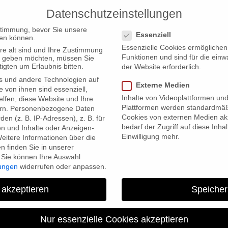
Datenschutzeinstellungen
PRODUCTIONS
Datenschutzeinstellungen
stimmung, bevor Sie unsere
Essenziell
en können.
Essenzielle Cookies ermögliche
re alt sind und Ihre Zustimmung
Funktionen und sind für die einw
ten geben möchten, müssen Sie
igten um Erlaubnis bitten.
der Website erforderlich.
s und andere Technologien auf
fe Science Award
Externe Medien
e von ihnen sind essenziell,
Inhalte von Videoplattformen un
lfen, diese Website und Ihre
Plattformen werden standardmäß
rn.
Personenbezogene Daten
Cookies von externen Medien akz
en (z. B. IP-Adressen), z. B. für
bedarf der Zugriff auf diese Inha
en und Inhalte oder Anzeigen-
Einwilligung mehr.
eitere Informationen über die
 finden Sie in unserer
Sie können Ihre Auswahl
lungen
widerrufen oder anpassen.
“Inspired by Nature” wins 
 akzeptieren
Speicher
Nur essenzielle Cookies akzeptieren