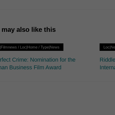
7)
ormen und Social-Media-Plattformen werden standardmäßig blockiert. Wenn Cookie
 der Zugriff auf diese Inhalte keiner manuellen Einwilligung mehr.
Cookie-Informationen anzeigen
may also like this
ie
|Filmnews
/
Loc|Home
/
Type|News
Loc|N
rfect Crime: Nomination for the
Riddle
an Business Film Award
Intern