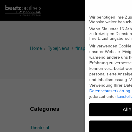
Wir benötigen Ihre Zu
Website weiter besuch
Wenn Sie unter 16 Jah
zu freiwilligen Diens
Ihre Erziehungsberecht
Wir verwenden Cookie
Home
Type|News
“Inspired by Nature” wins Li
unserer Website. Einig
während andere uns he
Erfahrung zu verbesse
können verarbeitet werd
personalisierte Anzeig
und Inhaltsmessung.
W
Verwendung Ihrer Daten
Datenschutzerklärung
.
jederzeit unter
Einstel
Categories
Alle
Theatrical