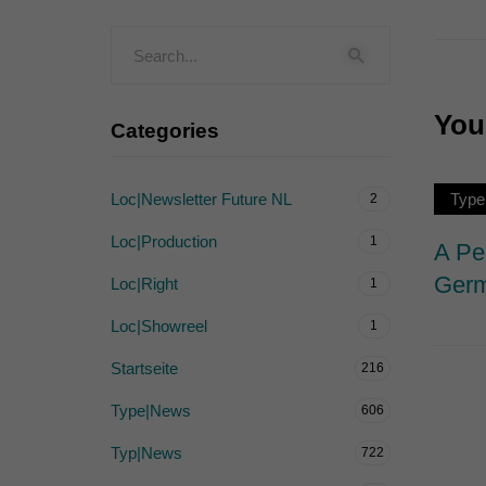
Externe Medien (
Inhalte von Videoplattf
akzeptiert werden, bedarf
You 
Categories
powered by Borlabs Cook
Loc|Newsletter Future NL
Type
2
Loc|Production
1
A Pe
Germ
Loc|Right
1
Loc|Showreel
1
Startseite
216
Type|News
606
Typ|News
722