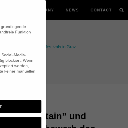
VOD
COMPANY
NEWS
CONTACT
n grundlegende
andfreie Funktion
s Berg & Abenteuer Filmfestivals in Graz
d Social-Media-
ig blockiert. Wenn
eptiert werden,
lte keiner manuellen
n
keltons Captain” und