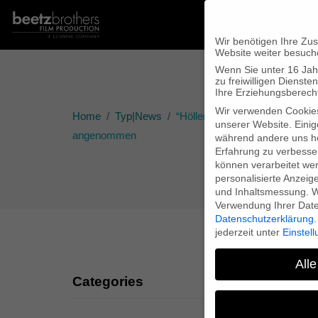
Wir benötigen Ihre Zu
Website weiter besuch
Wenn Sie unter 16 Jah
zu freiwilligen Diens
Ihre Erziehungsberecht
Wir verwenden Cookie
Home
Typ|News
“Höllentrip Antarktis – Shack
unserer Website. Einig
angenommen
während andere uns he
Erfahrung zu verbesse
können verarbeitet werd
personalisierte Anzeig
und Inhaltsmessung.
W
Verwendung Ihrer Daten
Datenschutzerklärung
.
jederzeit unter
Einstel
Alle
Categories