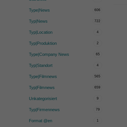
Type|News
606
Typ|News
722
Typ|Location
4
Typ|Produktion
2
Type|Company News
65
Typ|Standort
4
Type|Filmnews
565
Typ|Filmnews
659
Unkategorisiert
9
Typ|Firmennews
79
Format @en
1