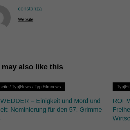
7)
constanza
ormen und Social-Media-Plattformen werden standardmäßig blockiert. Wenn Cookie
Website
 der Zugriff auf diese Inhalte keiner manuellen Einwilligung mehr.
Cookie-Informationen anzeigen
ie
may also like this
seite
/
Typ|News
/
Typ|Filmnews
Typ|F
EDDER – Einigkeit und Mord und
ROHWE
heit: Nominierung für den 57. Grimme-
Freihe
s
Wirtsc