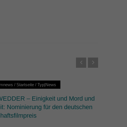
Externe Medien
s von externen Medien
Datenschutzerklärung
ilmnews
/
Startseite
/
Typ|News
Startseit
DDER – Einigkeit und Mord und
Why We 
it: Nominierung für den deutschen
dem Fi
haftsfilmpreis