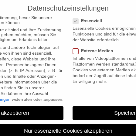
Datenschutzeinstellungen
PRODUCTIONS
Datenschutzeinstellungen
stimmung, bevor Sie unsere
Essenziell
en können.
Essenzielle Cookies ermögliche
re alt sind und Ihre Zustimmung
Funktionen und sind für die einw
ten geben möchten, müssen Sie
igten um Erlaubnis bitten.
der Website erforderlich.
s und andere Technologien auf
eltons Captain” und “Neuseeland von oben“ sind für den Wettbewerb de
Externe Medien
e von ihnen sind essenziell,
Inhalte von Videoplattformen un
lfen, diese Website und Ihre
Plattformen werden standardmäß
rn.
Personenbezogene Daten
Cookies von externen Medien akz
en (z. B. IP-Adressen), z. B. für
bedarf der Zugriff auf diese Inha
en und Inhalte oder Anzeigen-
Einwilligung mehr.
eitere Informationen über die
 finden Sie in unserer
Sie können Ihre Auswahl
lungen
widerrufen oder anpassen.
 akzeptieren
Speicher
“Höllentrip Antarktis – Shac
Nur essenzielle Cookies akzeptieren