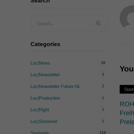
Search
Externe Medien (
Inhalte von Videoplattf
akzeptiert werden, bedarf
powered by Borlabs Cook
Categories
Loc|News
28
You 
Loc|Newsletter
2
Loc|Newsletter Future NL
2
Start
Loc|Production
1
ROHW
Loc|Right
1
Frei
Prei
Loc|Showreel
1
Startseite
216