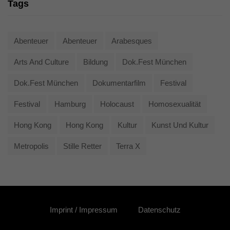
Tags
Abenteuer
Abenteuer
Arabesques
Arts And Culture
Bildung
Dok.fest München
Dok.fest München
Dokumentarfilm
Festival
Festival
Hamburg
Holocaust
Homosexualität
Hong Kong
Hong Kong
Kultur
Kunst Und Kultur
Metropolis
Stille Retter
Terra X
Imprint / Impressum
Datenschutz