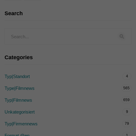
Search
Categories
Typ|Standort
4
Type|Filmnews
565
Typ|Filmnews
659
Unkategorisiert
9
Typ|Firmennews
79
Format @en
1