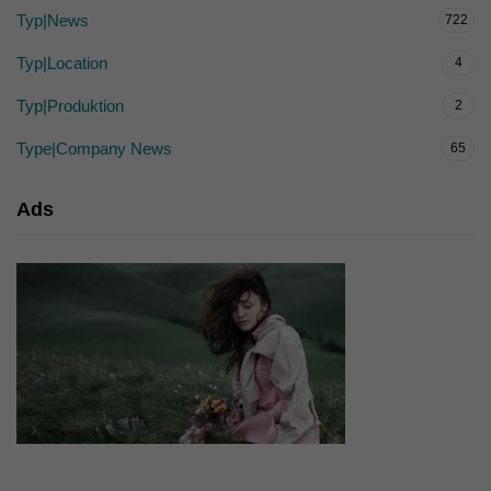
Typ|News
722
Typ|Location
4
Typ|Produktion
2
Type|Company News
65
Ads