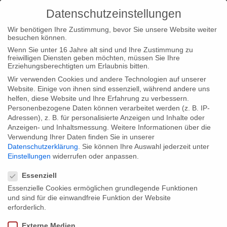
Datenschutzeinstellungen
Wir benötigen Ihre Zustimmung, bevor Sie unsere Website weiter
besuchen können.
Wenn Sie unter 16 Jahre alt sind und Ihre Zustimmung zu
freiwilligen Diensten geben möchten, müssen Sie Ihre
Home
Typ|News
Typ|Firmennews
Gebrueder Beetz
Erziehungsberechtigten um Erlaubnis bitten.
beim Medienforum Niedersachsen
Wir verwenden Cookies und andere Technologien auf unserer
Website. Einige von ihnen sind essenziell, während andere uns
helfen, diese Website und Ihre Erfahrung zu verbessern.
Personenbezogene Daten können verarbeitet werden (z. B. IP-
Adressen), z. B. für personalisierte Anzeigen und Inhalte oder
Anzeigen- und Inhaltsmessung.
Weitere Informationen über die
Verwendung Ihrer Daten finden Sie in unserer
Gebrueder Beetz beim Medienforum
Datenschutzerklärung
.
Sie können Ihre Auswahl jederzeit unter
Niedersachsen
Einstellungen
widerrufen oder anpassen.
Datenschutzeinstellungen
Essenziell
Essenzielle Cookies ermöglichen grundlegende Funktionen
Vom 13. – 15. November findet im Kloster Lünen in Lüneburg
und sind für die einwandfreie Funktion der Website
das mittlerweile 4. Film- und Medienforum Niedersachsen statt.
erforderlich.
Christian und Reinhardt Beetz werden am 14.11. um 16.30 Uhr
Externe Medien