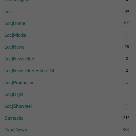
Loc
30
Loc|Home
190
Loc|Middle
1
Loc|News
28
Loc|Newsletter
2
Loc|Newsletter Future NL
2
Loc|Production
1
Loc|Right
1
Loc|Showreel
1
Startseite
216
Type|News
606