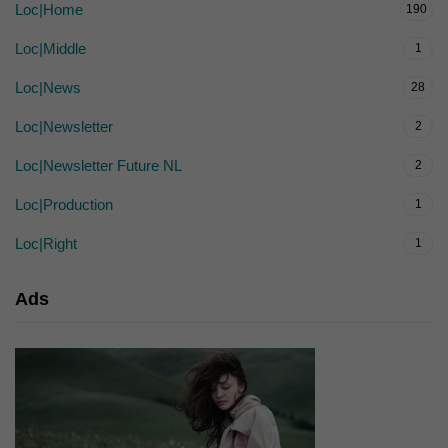
Loc|Home
190
Loc|Middle
1
Loc|News
28
Loc|Newsletter
2
Loc|Newsletter Future NL
2
Loc|Production
1
Loc|Right
1
Ads