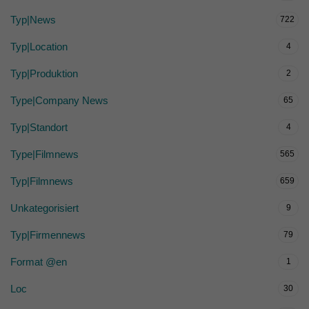
Typ|News
722
Typ|Location
4
Typ|Produktion
2
Type|Company News
65
Typ|Standort
4
Type|Filmnews
565
Typ|Filmnews
659
Unkategorisiert
9
Typ|Firmennews
79
Format @en
1
Loc
30