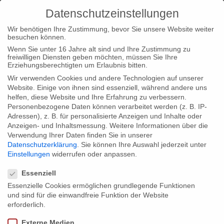
Datenschutzeinstellungen
Wir benötigen Ihre Zustimmung, bevor Sie unsere Website weiter
besuchen können.
Wenn Sie unter 16 Jahre alt sind und Ihre Zustimmung zu
freiwilligen Diensten geben möchten, müssen Sie Ihre
Home
Loc
Loc|News
Gebrueder Beetz at FFHSH
Erziehungsberechtigten um Erlaubnis bitten.
crossmedia workshop
Wir verwenden Cookies und andere Technologien auf unserer
Website. Einige von ihnen sind essenziell, während andere uns
helfen, diese Website und Ihre Erfahrung zu verbessern.
Personenbezogene Daten können verarbeitet werden (z. B. IP-
Adressen), z. B. für personalisierte Anzeigen und Inhalte oder
Anzeigen- und Inhaltsmessung.
Weitere Informationen über die
Verwendung Ihrer Daten finden Sie in unserer
Gebrueder Beetz at FFHSH crossmedia
Datenschutzerklärung
.
Sie können Ihre Auswahl jederzeit unter
workshop
Einstellungen
widerrufen oder anpassen.
Datenschutzeinstellungen
Essenziell
Essenzielle Cookies ermöglichen grundlegende Funktionen
Our producer Georg Tschurtschenthaler will be at the panel
und sind für die einwandfreie Funktion der Website
discussion „The new role of the producer“ at the crossmedia
erforderlich.
workshop of the Filmförderung Hamburg Schleswig-Holstein on
Externe Medien