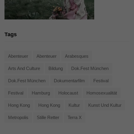
Tags
Abenteuer
Abenteuer
Arabesques
Arts And Culture
Bildung
Dok.fest München
Dok.fest München
Dokumentarfilm
Festival
Festival
Hamburg
Holocaust
Homosexualität
Hong Kong
Hong Kong
Kultur
Kunst Und Kultur
Metropolis
Stille Retter
Terra X