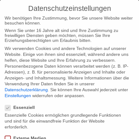
Datenschutzeinstellungen
Wir benötigen Ihre Zustimmung, bevor Sie unsere Website weiter
besuchen können.
Wenn Sie unter 16 Jahre alt sind und Ihre Zustimmung zu
freiwilligen Diensten geben möchten, müssen Sie Ihre
Home
Typ|News
“Empire Me” im Wettbewerb beim
Erziehungsberechtigten um Erlaubnis bitten.
Aubagne Film Festival
Wir verwenden Cookies und andere Technologien auf unserer
Website. Einige von ihnen sind essenziell, während andere uns
helfen, diese Website und Ihre Erfahrung zu verbessern.
Personenbezogene Daten können verarbeitet werden (z. B. IP-
Adressen), z. B. für personalisierte Anzeigen und Inhalte oder
Anzeigen- und Inhaltsmessung.
Weitere Informationen über die
Verwendung Ihrer Daten finden Sie in unserer
“Empire Me” im Wettbewerb beim
Datenschutzerklärung
.
Sie können Ihre Auswahl jederzeit unter
Aubagne Film Festival
Einstellungen
widerrufen oder anpassen.
Datenschutzeinstellungen
Essenziell
Essenzielle Cookies ermöglichen grundlegende Funktionen
Im Rahmen des Internationalen Filmfestivals Aubagne in
und sind für die einwandfreie Funktion der Website
Frankreich wird “Empire Me” im Wettbewerb zu sehen sein.
erforderlich.
Das Festival findet vom 19.-24. März 2012 statt und ist bekannt
Externe Medien