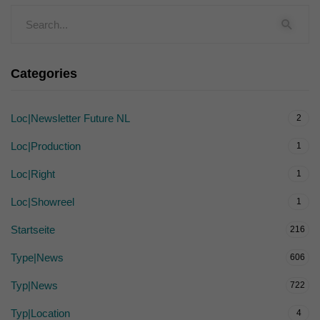
Categories
Loc|Newsletter Future NL
2
Loc|Production
1
Loc|Right
1
Loc|Showreel
1
Startseite
216
Type|News
606
Typ|News
722
Typ|Location
4