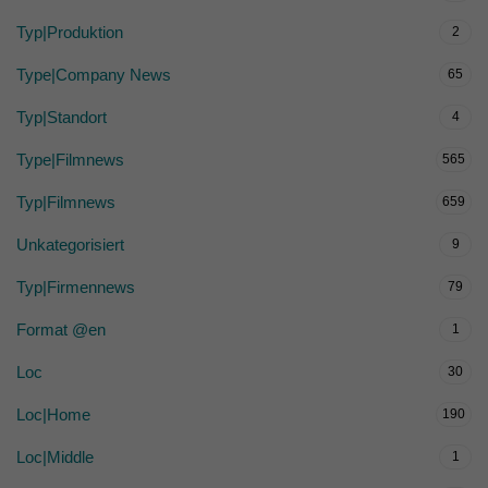
Typ|Produktion
2
Type|Company News
65
Typ|Standort
4
Type|Filmnews
565
Typ|Filmnews
659
Unkategorisiert
9
Typ|Firmennews
79
Format @en
1
Loc
30
Loc|Home
190
Loc|Middle
1