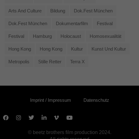
Arts And Culture
Bildung
Dok.fest München
Dok.fest München
Dokumentarfilm
Festival
Festival
Hamburg
Holocaust
Homosexualität
Hong Kong
Hong Kong
Kultur
Kunst Und Kultur
Metropolis
Stille Retter
Terra X
Imprint / Impressum
Datenschutz
© beetz brothers film production 2024.