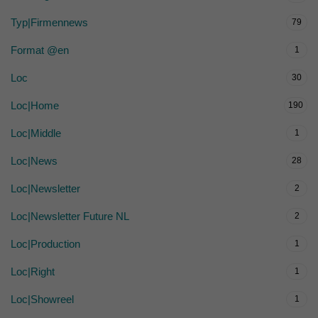
Typ|Firmennews
79
Format @en
1
Loc
30
Loc|Home
190
Loc|Middle
1
Loc|News
28
Loc|Newsletter
2
Loc|Newsletter Future NL
2
Loc|Production
1
Loc|Right
1
Loc|Showreel
1