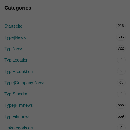
Categories
Startseite
216
Type|News
606
Typ|News
722
Typ|Location
4
Typ|Produktion
2
Type|Company News
65
Typ|Standort
4
Type|Filmnews
565
Typ|Filmnews
659
Unkategorisiert
9