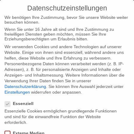
Datenschutzeinstellungen
Wir benötigen Ihre Zustimmung, bevor Sie unsere Website weiter
besuchen können.
Wenn Sie unter 16 Jahre alt sind und Ihre Zustimmung zu
freiwilligen Diensten geben möchten, müssen Sie Ihre
Home
Typ|News
“Empire Me” auf dem exground filmfest
Erziehungsberechtigten um Erlaubnis bitten.
24
Wir verwenden Cookies und andere Technologien auf unserer
Website. Einige von ihnen sind essenziell, während andere uns
helfen, diese Website und Ihre Erfahrung zu verbessern.
Personenbezogene Daten können verarbeitet werden (z. B. IP-
Adressen), z. B. für personalisierte Anzeigen und Inhalte oder
Anzeigen- und Inhaltsmessung.
Weitere Informationen über die
Verwendung Ihrer Daten finden Sie in unserer
“Empire Me” auf dem exground filmfest
Datenschutzerklärung
.
Sie können Ihre Auswahl jederzeit unter
24
Einstellungen
widerrufen oder anpassen.
Datenschutzeinstellungen
Essenziell
Essenzielle Cookies ermöglichen grundlegende Funktionen
Wir freuen uns zu verkünden, dass unsere Produktion “Empire
und sind für die einwandfreie Funktion der Website
Me” von Paul Poet auf dem exground filmfest 24 zu sehen sein
erforderlich.
wird. Das Festival findet vom 11. bis 20. November 2011 in
Externe Medien