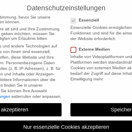
Datenschutzeinstellungen
PRODUCTIONS
Datenschutzeinstellungen
stimmung, bevor Sie unsere
Essenziell
en können.
Essenzielle Cookies ermögliche
re alt sind und Ihre Zustimmung
Funktionen und sind für die einw
ten geben möchten, müssen Sie
igten um Erlaubnis bitten.
der Website erforderlich.
s und andere Technologien auf
e auf der Berlinale
Externe Medien
e von ihnen sind essenziell,
Inhalte von Videoplattformen un
lfen, diese Website und Ihre
Plattformen werden standardmäß
rn.
Personenbezogene Daten
Cookies von externen Medien akz
en (z. B. IP-Adressen), z. B. für
bedarf der Zugriff auf diese Inha
en und Inhalte oder Anzeigen-
Einwilligung mehr.
eitere Informationen über die
 finden Sie in unserer
Sie können Ihre Auswahl
lungen
widerrufen oder anpassen.
DREAM BOAT feiert Weltpremie
 akzeptieren
Speicher
Nur essenzielle Cookies akzeptieren