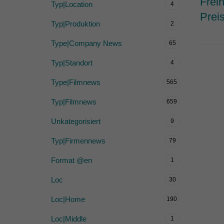
Frei
Typ|Location
4
Prei
Typ|Produktion
2
Type|Company News
65
Typ|Standort
4
Type|Filmnews
565
Typ|Filmnews
659
Unkategorisiert
9
Typ|Firmennews
79
Format @en
1
Loc
30
Loc|Home
190
Loc|Middle
1