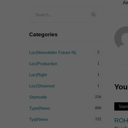
Aw
Externe Medien (
Inhalte von Videoplattf
akzeptiert werden, bedarf
Categories
powered by Borlabs Cook
Loc|Newsletter Future NL
2
Loc|Production
1
Loc|Right
1
You 
Loc|Showreel
1
Startseite
216
Start
Type|News
606
Typ|News
ROHW
722