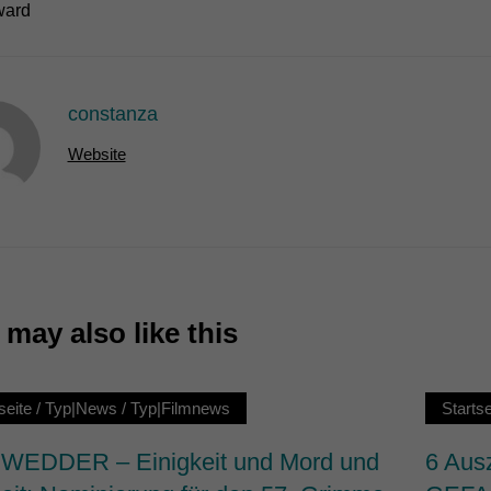
ard
7)
ormen und Social-Media-Plattformen werden standardmäßig blockiert. Wenn Cookie
 der Zugriff auf diese Inhalte keiner manuellen Einwilligung mehr.
constanza
Cookie-Informationen anzeigen
ie
Website
may also like this
seite
/
Typ|News
/
Typ|Filmnews
Startse
EDDER – Einigkeit und Mord und
6 Aus