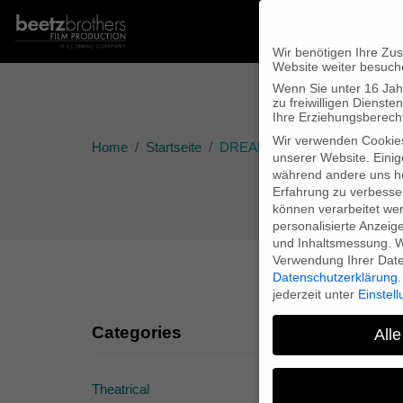
Wir benötigen Ihre Zu
Website weiter besuch
Wenn Sie unter 16 Jah
zu freiwilligen Diens
Ihre Erziehungsberecht
Wir verwenden Cookie
Home
Startseite
DREAM BOAT feiert Weltpremier
unserer Website. Einig
während andere uns he
Erfahrung zu verbesse
können verarbeitet werd
personalisierte Anzeig
und Inhaltsmessung.
W
Verwendung Ihrer Daten
Datenschutzerklärung
.
jederzeit unter
Einstel
Categories
Alle
Theatrical