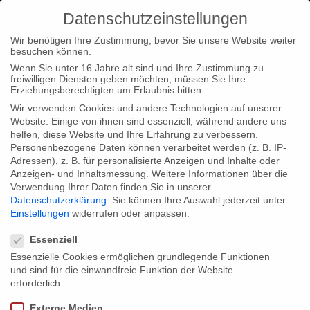
Datenschutzeinstellungen
Wir benötigen Ihre Zustimmung, bevor Sie unsere Website weiter
besuchen können.
Wenn Sie unter 16 Jahre alt sind und Ihre Zustimmung zu
freiwilligen Diensten geben möchten, müssen Sie Ihre
Home
Typ|News
Typ|Filmnews
“Die Lithium Revolution”
Erziehungsberechtigten um Erlaubnis bitten.
gewinnt Herbert Quandt Medien-Preis
Wir verwenden Cookies und andere Technologien auf unserer
Website. Einige von ihnen sind essenziell, während andere uns
helfen, diese Website und Ihre Erfahrung zu verbessern.
Personenbezogene Daten können verarbeitet werden (z. B. IP-
Adressen), z. B. für personalisierte Anzeigen und Inhalte oder
Anzeigen- und Inhaltsmessung.
Weitere Informationen über die
Verwendung Ihrer Daten finden Sie in unserer
“Die Lithium Revolution” gewinnt
Datenschutzerklärung
.
Sie können Ihre Auswahl jederzeit unter
Herbert Quandt Medien-Preis
Einstellungen
widerrufen oder anpassen.
Datenschutzeinstellungen
Essenziell
Essenzielle Cookies ermöglichen grundlegende Funktionen
Wir freuen uns sehr, dass unsere Produktion “Die Lithium-
und sind für die einwandfreie Funktion der Website
Revolution” mit dem Herbert Quandt Medien-Preis 2013
erforderlich.
ausgezeichnet wurde. Der Dokumentarfilm von Andreas Pichler
Externe Medien