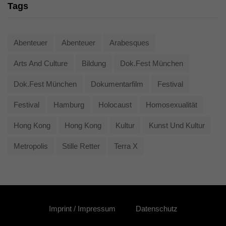
Tags
Abenteuer
Abenteuer
Arabesques
Arts And Culture
Bildung
Dok.fest München
Dok.fest München
Dokumentarfilm
Festival
Festival
Hamburg
Holocaust
Homosexualität
Hong Kong
Hong Kong
Kultur
Kunst Und Kultur
Metropolis
Stille Retter
Terra X
Imprint / Impressum
Datenschutz