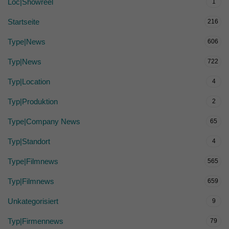
Loc|Showreel
1
Startseite
216
Type|News
606
Typ|News
722
Typ|Location
4
Typ|Produktion
2
Type|Company News
65
Typ|Standort
4
Type|Filmnews
565
Typ|Filmnews
659
Unkategorisiert
9
Typ|Firmennews
79