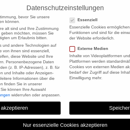
Datenschutzeinstellungen
PRODUCTIONS
Datenschutzeinstellungen
stimmung, bevor Sie unsere
Essenziell
en können.
Essenzielle Cookies ermögliche
re alt sind und Ihre Zustimmung
Funktionen und sind für die einw
ten geben möchten, müssen Sie
igten um Erlaubnis bitten.
der Website erforderlich.
s und andere Technologien auf
s “Falciani’s List” at MEDIA Innovation Showcase
Externe Medien
e von ihnen sind essenziell,
Inhalte von Videoplattformen un
lfen, diese Website und Ihre
Plattformen werden standardmäß
rn.
Personenbezogene Daten
Cookies von externen Medien akz
en (z. B. IP-Adressen), z. B. für
bedarf der Zugriff auf diese Inha
en und Inhalte oder Anzeigen-
Einwilligung mehr.
eitere Informationen über die
 finden Sie in unserer
Sie können Ihre Auswahl
lungen
widerrufen oder anpassen.
hristian Beetz presents “Falc
 akzeptieren
Speicher
Innovation Sh
Nur essenzielle Cookies akzeptieren