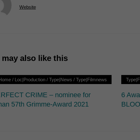
7)
Website
ormen und Social-Media-Plattformen werden standardmäßig blockiert. Wenn Cookie
 der Zugriff auf diese Inhalte keiner manuellen Einwilligung mehr.
Cookie-Informationen anzeigen
ie
may also like this
|Home
/
Loc|Production
/
Type|News
/
Type|Filmnews
Type|
RFECT CRIME – nominee for
6 Aw
an 57th Grimme-Award 2021
BLO