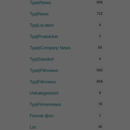
Type|News
606
Typ|News
722
Typ|Location
4
Typ|Produktion
2
Type|Company News
65
Typ|Standort
4
Type|Filmnews
565
Typ|Filmnews
659
Unkategorisiert
9
Typ|Firmennews
79
Format @en
1
Loc
30