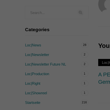
Externe Medien (
Inhalte von Videoplattf
akzeptiert werden, bedarf
Categories
powered by Borlabs Cook
You 
Loc|News
28
Loc|Newsletter
2
Loc
Loc|Newsletter Future NL
2
A PE
Loc|Production
1
Germ
Loc|Right
1
Loc|Showreel
1
Startseite
216