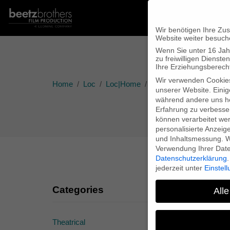
Wir benötigen Ihre Zu
Website weiter besuch
Wenn Sie unter 16 Jah
zu freiwilligen Diens
Ihre Erziehungsberecht
Wir verwenden Cookie
Home
Loc
Loc|Home
Christian Beetz present
unserer Website. Einig
während andere uns he
Erfahrung zu verbesse
können verarbeitet werd
personalisierte Anzeig
und Inhaltsmessung.
W
Verwendung Ihrer Daten
Datenschutzerklärung
.
jederzeit unter
Einstel
Categories
C
Alle
Theatrical