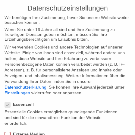
Datenschutzeinstellungen
Wir benötigen Ihre Zustimmung, bevor Sie unsere Website weiter
besuchen können.
Wenn Sie unter 16 Jahre alt sind und Ihre Zustimmung zu
freiwilligen Diensten geben möchten, müssen Sie Ihre
Home
Typ|News
Blood in the Mobile auf dem True/False
Erziehungsberechtigten um Erlaubnis bitten.
Festival in den USA
Wir verwenden Cookies und andere Technologien auf unserer
Website. Einige von ihnen sind essenziell, während andere uns
helfen, diese Website und Ihre Erfahrung zu verbessern.
Personenbezogene Daten können verarbeitet werden (z. B. IP-
Adressen), z. B. für personalisierte Anzeigen und Inhalte oder
Anzeigen- und Inhaltsmessung.
Weitere Informationen über die
Verwendung Ihrer Daten finden Sie in unserer
Blood in the Mobile auf dem True/False
Datenschutzerklärung
.
Sie können Ihre Auswahl jederzeit unter
Festival in den USA
Einstellungen
widerrufen oder anpassen.
Datenschutzeinstellungen
Essenziell
Essenzielle Cookies ermöglichen grundlegende Funktionen
Unser Film “Blood in the Mobile” (“Blutige Handys”) läuft auf
und sind für die einwandfreie Funktion der Website
dem True/False Dokumentarfilm Festival in Columbia, USA, das
erforderlich.
vom 03. bis 06. März 2011 stattfindet. Mehr Informationen und
Externe Medien