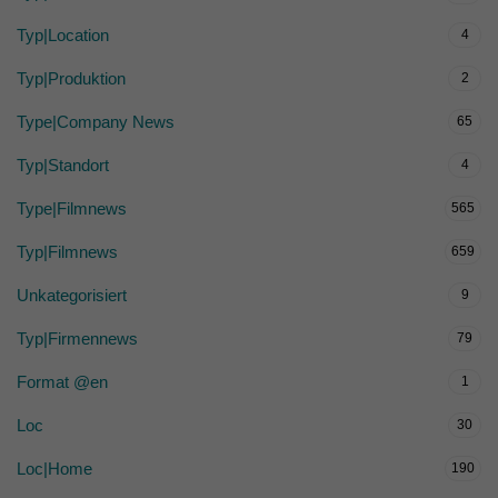
Typ|Location
4
Typ|Produktion
2
Type|Company News
65
Typ|Standort
4
Type|Filmnews
565
Typ|Filmnews
659
Unkategorisiert
9
Typ|Firmennews
79
Format @en
1
Loc
30
Loc|Home
190