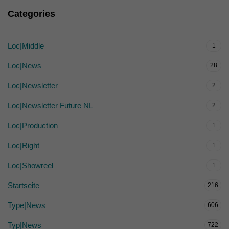
Categories
Loc|Middle
1
Loc|News
28
Loc|Newsletter
2
Loc|Newsletter Future NL
2
Loc|Production
1
Loc|Right
1
Loc|Showreel
1
Startseite
216
Type|News
606
Typ|News
722